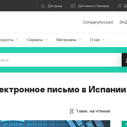
Для дома
Для малого бизнеса
Д
CompanyAccount
ЗАД
родукты
Сервисы
Материалы
О нас
ектронное письмо в Испании
1
мин. на чтение