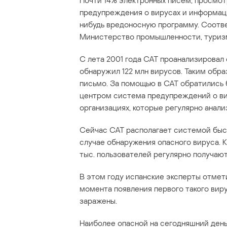
Почти 14% электронных писем, просмо
предупреждения о вирусах и информаци
нибудь вредоносную программу. Соотв
Министерство промышленности, туризм
С лета 2001 года CAT проанализировал 
обнаружил 122 млн вирусов. Таким обр
письмо. За помощью в CAT обратились 
центром система предупреждений о ви
организациях, которые регулярно анал
Сейчас CAT располагает системой быс
случае обнаружения опасного вируса. К
тыс. пользователей регулярно получаю
В этом году испанские эксперты отмет
момента появления первого такого вир
заражены.
Наиболее опасной на сегодняшний день