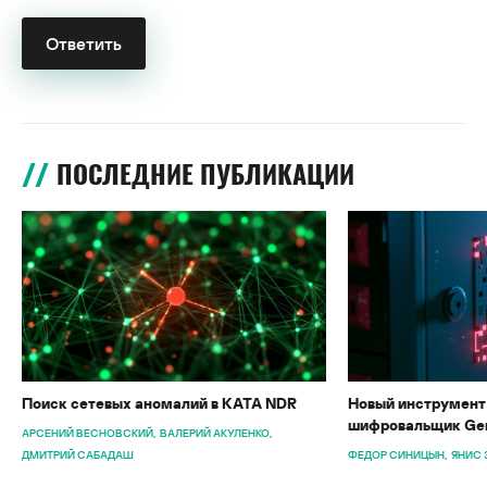
ПОСЛЕДНИЕ ПУБЛИКАЦИИ
Поиск сетевых аномалий в KATA NDR
Новый инструмент 
шифровальщик Gen
АРСЕНИЙ ВЕСНОВСКИЙ
ВАЛЕРИЙ АКУЛЕНКО
ДМИТРИЙ САБАДАШ
ФЕДОР СИНИЦЫН
ЯНИС 