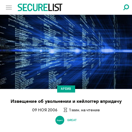
АРХИВ
Извещение об увольнении и кейлоггер впридачу
09 НОЯ 2006
1
мин. на чтение
GREAT