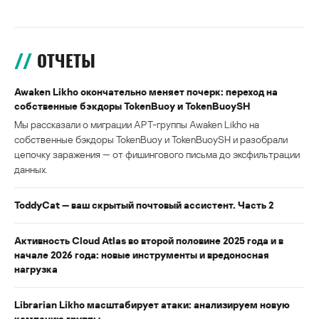
ОТЧЕТЫ
Awaken Likho окончательно меняет почерк: переход на
собственные бэкдоры TokenBuoy и TokenBuoySH
Мы рассказали о миграции APT-группы Awaken Likho на
собственные бэкдоры TokenBuoy и TokenBuoySH и разобрали
цепочку заражения — от фишингового письма до эксфильтрации
данных.
ToddyCat — ваш скрытый почтовый ассистент. Часть 2
Активность Cloud Atlas во второй половине 2025 года и в
начале 2026 года: новые инструменты и вредоносная
нагрузка
Librarian Likho масштабирует атаки: анализируем новую
кампанию группы