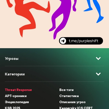
Угрозы
Категории
Threat Response
Все тэги
APT-хроники
Статистика
Энциклопедия
Описания угроз
KSB 2025
Kaspersky ICS CERT