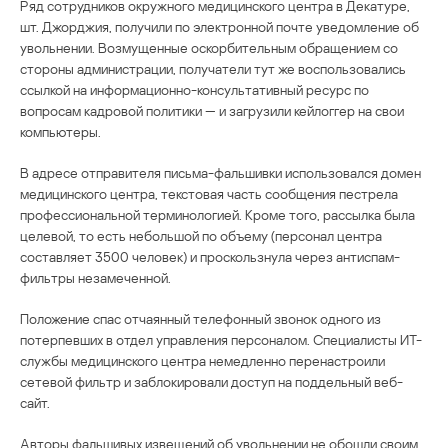
Ряд сотрудников окружного медицинского центра в Декатуре,
шт. Джорджия, получили по электронной почте уведомление об
увольнении. Возмущенные оскорбительным обращением со
стороны администрации, получатели тут же воспользовались
ссылкой на информационно-консультативный ресурс по
вопросам кадровой политики — и загрузили кейлоггер на свои
компьютеры.
В адресе отправителя письма-фальшивки использовался домен
медицинского центра, текстовая часть сообщения пестрела
профессиональной терминологией. Кроме того, рассылка была
целевой, то есть небольшой по объему (персонал центра
составляет 3500 человек) и проскользнула через антиспам-
фильтры незамеченной.
Положение спас отчаянный телефонный звонок одного из
потерпевших в отдел управления персоналом. Специалисты ИТ-
службы медицинского центра немедленно перенастроили
сетевой фильтр и заблокировали доступ на поддельный веб-
сайт.
Авторы фальшивых извещений об увольнении не обошли своим