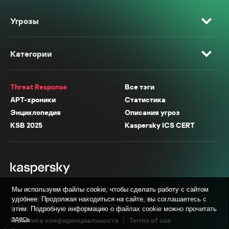
Угрозы
Категории
Threat Response
Все тэги
APT-хроники
Статистика
Энциклопедия
Описания угроз
KSB 2025
Kaspersky ICS CERT
* Facebook, Instagram, WhatsApp, Meta AI принадлежат компании Meta,
Мы используем файлы cookie, чтобы сделать работу с сайтом
признанной экстремистской организацией в России.
удобнее. Продолжая находиться на сайте, вы соглашаетесь с
© АО «Лаборатория Касперского», 2026.
этим. Подробную информацию о файлах cookie можно прочитать
здесь
.
Политика конфиденциальности
Terms of use