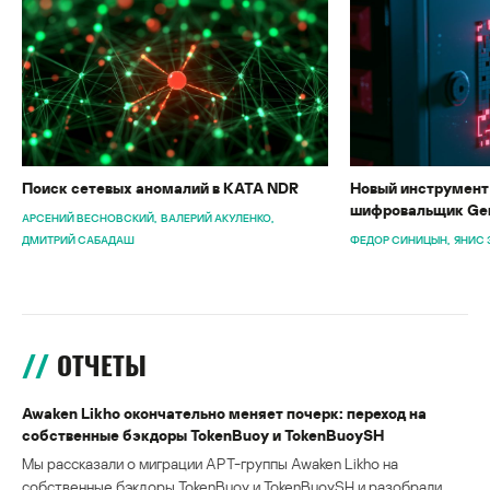
Поиск сетевых аномалий в KATA NDR
Новый инструмент 
шифровальщик Gen
АРСЕНИЙ ВЕСНОВСКИЙ
ВАЛЕРИЙ АКУЛЕНКО
ДМИТРИЙ САБАДАШ
ФЕДОР СИНИЦЫН
ЯНИС 
ОТЧЕТЫ
Awaken Likho окончательно меняет почерк: переход на
собственные бэкдоры TokenBuoy и TokenBuoySH
Мы рассказали о миграции APT-группы Awaken Likho на
собственные бэкдоры TokenBuoy и TokenBuoySH и разобрали