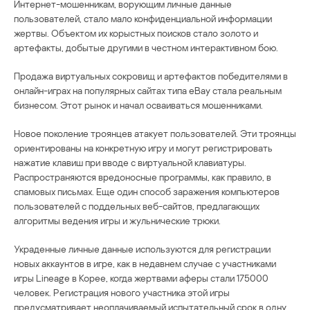
Интернет-мошенникам, ворующим личные данные
пользователей, стало мало конфиденциальной информации
жертвы. Объектом их корыстных поисков стало золото и
артефакты, добытые другими в честном интерактивном бою.
Продажа виртуальных сокровищ и артефактов победителями в
онлайн-играх на популярных сайтах типа eBay стала реальным
бизнесом. Этот рынок и начал осваиваться мошенниками.
Новое поколение троянцев атакует пользователей. Эти троянцы
ориентированы на конкретную игру и могут регистрировать
нажатие клавиш при вводе с виртуальной клавиатуры.
Распространяются вредоносные программы, как правило, в
спамовых письмах. Еще один способ заражения компьютеров
пользователей с поддельных веб-сайтов, предлагающих
алгоритмы ведения игры и жульнические трюки.
Украденные личные данные используются для регистрации
новых аккаунтов в игре, как в недавнем случае с участниками
игры Lineage в Корее, когда жертвами аферы стали 175000
человек. Регистрация нового участника этой игры
предусматривает неоплачиваемый испытательный срок в одну