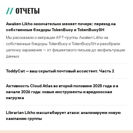
ОТЧЕТЫ
Awaken Likho окончательно меняет почерк: переход на
собственные бэкдоры TokenBuoy и TokenBuoySH
Мы рассказали о миграции APT-группы Awaken Likho на
собственные бэкдоры TokenBuoy и TokenBuoySH и разобрали
цепочку заражения — от фишингового письма до эксфильтрации
данных.
ToddyCat — ваш скрытый почтовый ассистент. Часть 2
Активность Cloud Atlas во второй половине 2025 года и в
начале 2026 года: новые инструменты и вредоносная
нагрузка
Librarian Likho масштабирует атаки: анализируем новую
кампанию группы