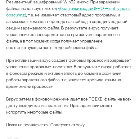
Резидентный зашифровнный Win32-вирус. При заражении
файлов использует метод
«без точки входа» (EPO — entry point
obscuring)
, т.е. не изменяет стартовый адрес программы, а
записывает команды перехода на свой код в середину кодовой
секции заражаемого файла. В результате вирус получает
управление не непосредственно при запуске зараженного
файла, а в тот момент, когда получает управление
соответствующая часть кодовой секции файла.
При активизации вирус создает фоновый процесс и возвращает
управление программе-носителю. В результате вирус работает
в фоновом режиме и активен вплоть до момента окончания
работы зараженного файла, т.е. является «резидентным на
время жизни процесса».
Вирус затем в фоновом режиме ищет все PE EXE-файлы на всех
доступных дисках и заражает их. При заражении может
испортить некоторые файлы.
Никак не проявляется. Содержит строку: