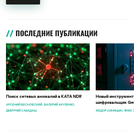
ПОСЛЕДНИЕ ПУБЛИКАЦИИ
Поиск сетевых аномалий в KATA NDR
Новый инструмент 
шифровальщик Gen
АРСЕНИЙ ВЕСНОВСКИЙ
ВАЛЕРИЙ АКУЛЕНКО
ДМИТРИЙ САБАДАШ
ФЕДОР СИНИЦЫН
ЯНИС 