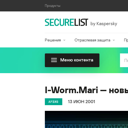
Продукты:
by Kaspersky
Решения
Отраслевая защита
П
Меню контента
I-Worm.Mari — нов
13 ИЮН 2001
АРХИВ