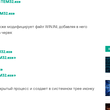
STEM32.exe
M32.exe
акже модифицирует файл WIN.INI, добавляя в него
 червя:
32.exe
32.exe»
xe
32.exe»
скрытый процесс и создает в системном трее иконку