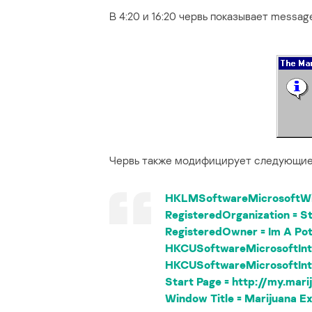
В 4:20 и 16:20 червь показывает message
Червь также модифицирует следующие
HKLMSoftwareMicrosoftWi
RegisteredOrganization = St
RegisteredOwner = Im A Po
HKCUSoftwareMicrosoftInt
HKCUSoftwareMicrosoftInt
Start Page = http://my.mar
Window Title = Marijuana Ex