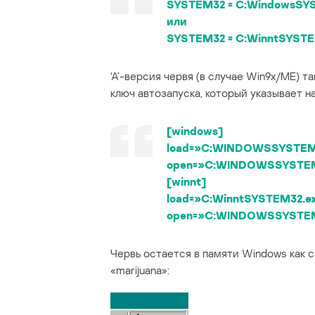
SYSTEM32 = C:WindowsSY
или
SYSTEM32 = C:WinntSYSTE
‘А’-версия червя (в случае Win9x/ME) т
ключ автозапуска, который указывает на
[windows]
load=»C:WINDOWSSYSTEM
open=»C:WINDOWSSYSTEM
[winnt]
load=»C:WinntSYSTEM32.e
open=»C:WINDOWSSYSTEM
Червь остается в памяти Windows как 
«marijuana»: