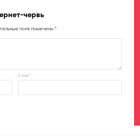
тернет-червь
тельные поля помечены
*
E-mail
*