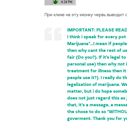
При клике на эту иконку червь выводит
IMPORTANT: PLEASE REA
I think i speak for every po
Marijuana*…I mean if people
then why cant the rest of us 
fair (Do you?). If it’s legal 
personal use) then why not i
treatment for illness then 
people use it?). I really do
legalization of marijuana. Wel
matter, but i do hope someb
does not just regard this as
that, it’s a message, a mes
the chose to do so *WITHOU
goverment. Thank you for y