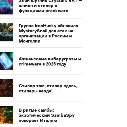
Злой шутник CrystalX RAT —
шпион и стилер с
функциями prankware
Группа IronHusky обновила
MysterySnail для атак на
организации в России и
Монголии
Финансовые киберугрозы и
crimeware в 2025 году
Стилер там, стилер здесь,
стилеры везде!
В ритме самбы:
экзотический SambaSpy
покоряет Италию