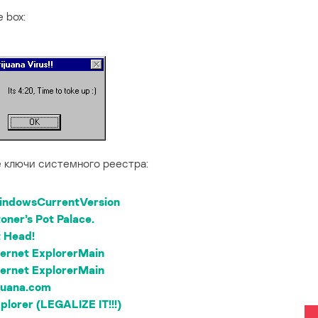
 box:
 ключи системного реестра:
ndowsCurrentVersion
oner’s Pot Palace.
t Head!
ernet ExplorerMain
ernet ExplorerMain
ijuana.com
plorer (LEGALIZE IT!!!)