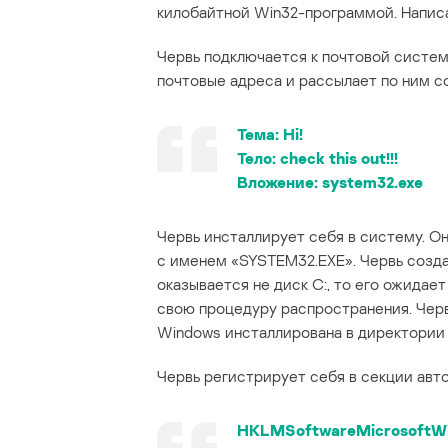
килобайтной Win32-программой. Написан
Червь подключается к почтовой системе
почтовые адреса и рассылает по ним с
Тема:
Hi!
Тело:
check this out!!!
Вложение:
system32.exe
Червь инсталлирует себя в систему. Он
с именем «SYSTEM32.EXE». Червь созда
оказывается не диск C:, то его ожидае
свою процедуру распространения. Черв
Windows инсталлирована в директории
Червь регистрирует себя в секции авт
HKLMSoftwareMicrosoftWi