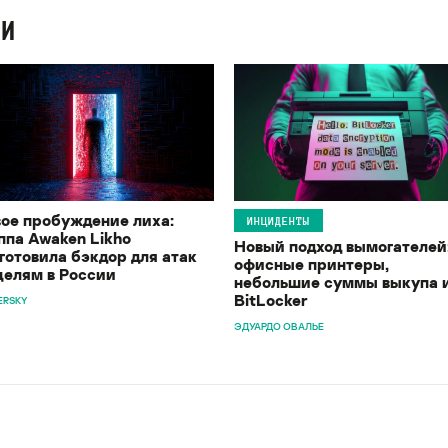
ИИ
ое пробуждение лиха:
ИНЦИДЕНТЫ
ппа Awaken Likho
Новый подход вымогателей
готовила бэкдор для атак
офисные принтеры,
целям в России
небольшие суммы выкупа 
BitLocker
ERSKY
ЭДУАРДО ОВАЛЬЕ