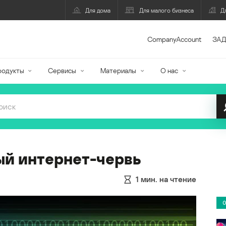
Для дома
Для малого бизнеса
Д
CompanyAccount
ЗАД
родукты
Сервисы
Материалы
О нас
ый интернет-червь
1
мин. на чтение