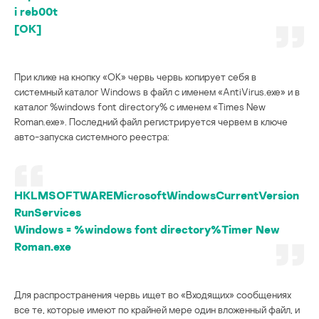
i reb00t
[OK]
При клике на кнопку «OK» червь червь копирует себя в
системный каталог Windows в файл с именем «AntiVirus.exe» и в
каталог %windows font directory% с именем «Times New
Roman.exe». Последний файл регистрируется червем в ключе
авто-запуска системного реестра:
HKLMSOFTWAREMicrosoftWindowsCurrentVersion
RunServices
Windows = %windows font directory%Timer New
Roman.exe
Для распространения червь ищет во «Входящих» сообщениях
все те, которые имеют по крайней мере один вложенный файл, и