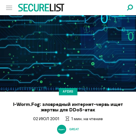
АРХИВ
I-Worm.Fog: зловредный интернет-червь ищет
жертвы для DDoS-атак
02 ИЮЛ 2001
1
мин. на чтение
GREAT