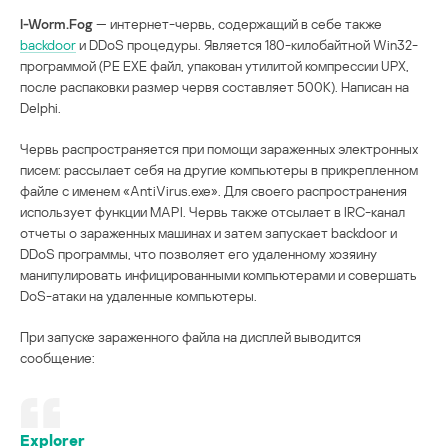
I-Worm.Fog
— интернет-червь, содержащий в себе также
backdoor
и DDoS процедуры. Является 180-килобайтной Win32-
программой (PE EXE файл, упакован утилитой компрессии UPX,
после распаковки размер червя составляет 500K). Написан на
Delphi.
Червь распространяется при помощи зараженных электронных
писем: рассылает себя на другие компьютеры в прикрепленном
файле с именем «AntiVirus.exe». Для своего распространения
использует функции MAPI. Червь также отсылает в IRC-канал
отчеты о зараженных машинах и затем запускает backdoor и
DDoS программы, что позволяет его удаленному хозяину
манипулировать инфицированными компьютерами и совершать
DoS-атаки на удаленные компьютеры.
При запуске зараженного файла на дисплей выводится
сообщение:
Explorer