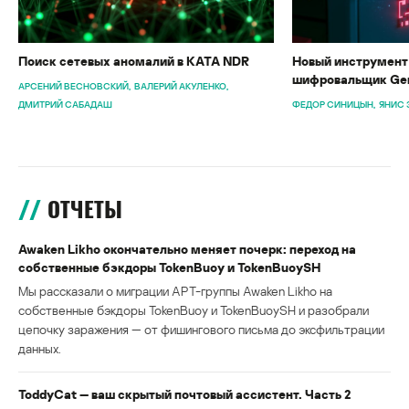
Поиск сетевых аномалий в KATA NDR
Новый инструмент 
шифровальщик Gen
АРСЕНИЙ ВЕСНОВСКИЙ
ВАЛЕРИЙ АКУЛЕНКО
ДМИТРИЙ САБАДАШ
ФЕДОР СИНИЦЫН
ЯНИС 
ОТЧЕТЫ
Awaken Likho окончательно меняет почерк: переход на
собственные бэкдоры TokenBuoy и TokenBuoySH
Мы рассказали о миграции APT-группы Awaken Likho на
собственные бэкдоры TokenBuoy и TokenBuoySH и разобрали
цепочку заражения — от фишингового письма до эксфильтрации
данных.
ToddyCat — ваш скрытый почтовый ассистент. Часть 2