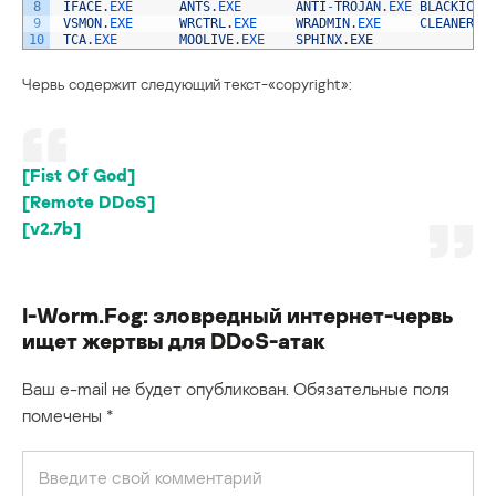
8
IFACE
.
EXE      
ANTS
.
EXE       
ANTI
-
TROJAN
.
EXE 
BLACKICE
.
9
VSMON
.
EXE      
WRCTRL
.
EXE     
WRADMIN
.
EXE     
CLEANER3
.
10
TCA
.
EXE        
MOOLIVE
.
EXE    
SPHINX
.
EXE
Червь содержит следующий текст-«copyright»:
[Fist Of God]
[Remote DDoS]
[v2.7b]
I-Worm.Fog: зловредный интернет-червь
ищет жертвы для DDoS-атак
Ваш e-mail не будет опубликован.
Обязательные поля
помечены
*