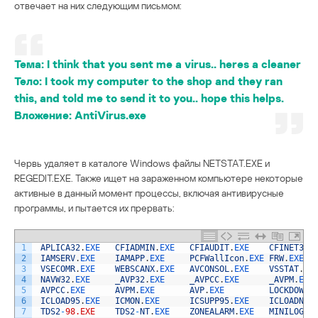
отвечает на них следующим письмом:
Тема:
I think that you sent me a virus.. heres a cleaner
Тело:
I took my computer to the shop and they ran
this, and told me to send it to you.. hope this helps.
Вложение:
AntiVirus.exe
Червь удаляет в каталоге Windows файлы NETSTAT.EXE и
REGEDIT.EXE. Также ищет на зараженном компьютере некоторые
активные в данный момент процессы, включая антивирусные
программы, и пытается их прервать:
1
APLICA32
.
EXE   
CFIADMIN
.
EXE   
CFIAUDIT
.
EXE    
CFINET32
.
2
IAMSERV
.
EXE    
IAMAPP
.
EXE     
PCFWallIcon
.
EXE 
FRW
.
EXE  
3
VSECOMR
.
EXE    
WEBSCANX
.
EXE   
AVCONSOL
.
EXE    
VSSTAT
.
EX
4
NAVW32
.
EXE     
_AVP32
.
EXE     
_AVPCC
.
EXE      
_AVPM
.
EXE
5
AVPCC
.
EXE      
AVPM
.
EXE       
AVP
.
EXE         
LOCKDOWN2
6
ICLOAD95
.
EXE   
ICMON
.
EXE      
ICSUPP95
.
EXE    
ICLOADNT
.
7
TDS2
-
98.EXE
TDS2
-
NT
.
EXE    
ZONEALARM
.
EXE   
MINILOG
.
E