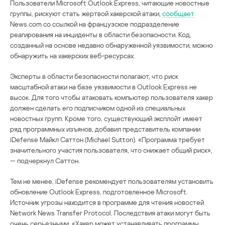
Пользователи Microsoft Outlook Express, читающие новостные
группы, рискуют стать жертвой хакерской атаки,
сообщает
News.com со ссылкой на французское подразделение
реагирования на инциденты в области безопасности. Код,
созданный на основе недавно обнаруженной уязвимости, можно
обнаружить на хакерских веб-ресурсах.
Эксперты в области безопасности полагают, что риск
масштабной атаки на базе уязвимости в Outlook Express не
высок. Для того чтобы атаковать компьютер пользователя хакер
должен сделать его подписчиком одной из специальных
новостных групп. Кроме того, существующий эксплойт имеет
ряд программных изъянов, добавил представитель компании
iDefense Майкл Саттон (Michael Sutton). «Программа требует
значительного участия пользователя, что снижает общий риск»,
— подчеркнул Саттон.
Тем не менее, iDefense рекомендует пользователям установить
обновление Outlook Express, подготовленное Microsoft.
Источник угрозы находится в программе для чтения новостей
Network News Transfer Protocol. Последствия атаки могут быть
очень серьезными. «Хакер может устанавливать программы,