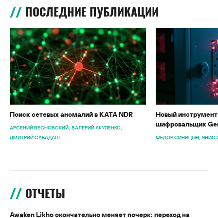
ПОСЛЕДНИЕ ПУБЛИКАЦИИ
Поиск сетевых аномалий в KATA NDR
Новый инструмент 
шифровальщик Gen
АРСЕНИЙ ВЕСНОВСКИЙ
ВАЛЕРИЙ АКУЛЕНКО
ДМИТРИЙ САБАДАШ
ФЕДОР СИНИЦЫН
ЯНИС 
ОТЧЕТЫ
Awaken Likho окончательно меняет почерк: переход на