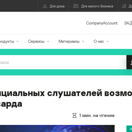
Для дома
Для малого бизнеса
Д
CompanyAccount
ЗАД
родукты
Сервисы
Материалы
О нас
нциальных слушателей возмо
варда
1
мин. на чтение