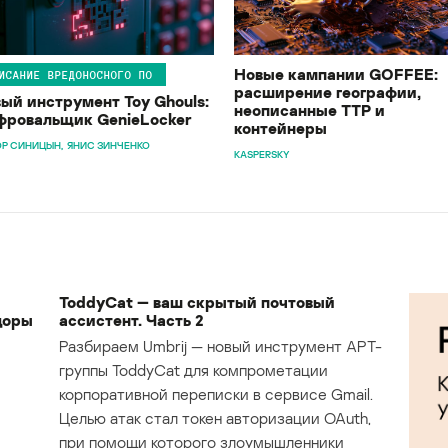
Новые кампании GOFFEE:
ИСАНИЕ ВРЕДОНОСНОГО ПО
расширение географии,
ый инструмент Toy Ghouls:
неописанные TTP и
ровальщик GenieLocker
контейнеры
Р СИНИЦЫН
ЯНИС ЗИНЧЕНКО
KASPERSKY
ToddyCat — ваш скрытый почтовый
доры
ассистент. Часть 2
Разбираем Umbrij — новый инструмент APT-
группы ToddyCat для компрометации
корпоративной переписки в сервисе Gmail.
Целью атак стал токен авторизации OAuth,
при помощи которого злоумышленники