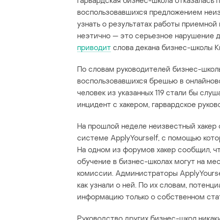
Гарвардская бизнес-школа отказалась п
воспользовавшихся предложением неиз
узнать о результатах работы приемной 
неэтично — это серьезное нарушение д
приводит
слова декана бизнес-школы Ки
По словам руководителей бизнес-школы
воспользовавшихся брешью в онлайново
человек из указанных 119 стали бы слу
инцидент с хакером, гарвардское руков
На прошлой неделе неизвестный хакер
системе ApplyYourself, с помощью кот
На одном из форумов хакер сообщил, 
обучение в бизнес-школах могут на ме
комиссии. Администраторы ApplyYoursel
как узнали о ней. По их словам, потен
информацию только о собственном ста
Руководство других бизнес-школ никак