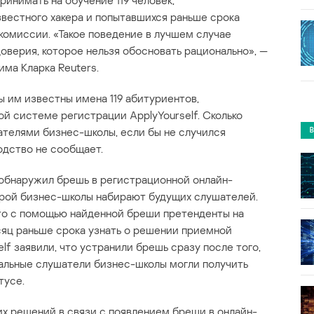
ринимать на обучение 119 человек,
вестного хакера и попытавшихся раньше срока
комиссии. «Такое поведение в лучшем случае
оверия, которое нельзя обосновать рационально», —
ма Кларка Reuters.
 им известны имена 119 абитуриентов,
й системе регистрации ApplyYourself. Сколько
шателями бизнес-школы, если бы не случился
одство не сообщает.
 обнаружил брешь в регистрационной онлайн-
орой бизнес-школы набирают будущих слушателей.
что с помощью найденной бреши претенденты на
сяц раньше срока узнать о решении приемной
f заявили, что устранили брешь сразу после того,
циальные слушатели бизнес-школы могли получить
тусе.
их решений в связи с появлением бреши в онлайн-