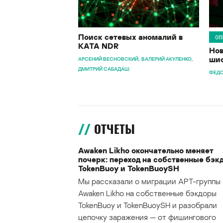
Поиск сетевых аномалий в
ОП
KATA NDR
Нов
шиф
АРСЕНИЙ ВЕСНОВСКИЙ
ВАЛЕРИЙ АКУЛЕНКО
ДМИТРИЙ САБАДАШ
ФЕДО
ОТЧЕТЫ
Awaken Likho окончательно меняет
почерк: переход на собственные бэк
TokenBuoy и TokenBuoySH
Мы рассказали о миграции APT-группы
Awaken Likho на собственные бэкдоры
TokenBuoy и TokenBuoySH и разобрали
цепочку заражения — от фишингового