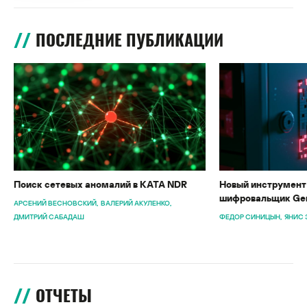
ПОСЛЕДНИЕ ПУБЛИКАЦИИ
Поиск сетевых аномалий в KATA NDR
Новый инструмент 
шифровальщик Gen
АРСЕНИЙ ВЕСНОВСКИЙ
ВАЛЕРИЙ АКУЛЕНКО
ДМИТРИЙ САБАДАШ
ФЕДОР СИНИЦЫН
ЯНИС 
ОТЧЕТЫ