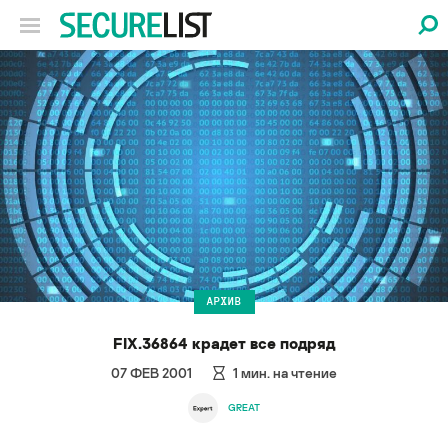
АРХИВ
FIX.36864 крадет все подряд
07 ФЕВ 2001
1
мин. на чтение
GREAT