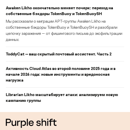
Awaken Likho окончательно меняет почерк: переход на
собственные бэкдоры TokenBuoy и TokenBuoySH
Мы рассказали о миграции APT-группы Awaken Likho на
собственные бэкдоры TokenBuoy и TokenBuoySH и разобрали
цепочку заражения — от фишингового письма до эксфильтрации
данных.
ToddyCat — ваш скрытый почтовый ассистент. Часть 2
Активность Cloud Atlas во второй половине 2025 года и в
начале 2026 года: новые инструменты и вредоносная
нагрузка
Librarian Likho масштабирует атаки: анализируем новую
кампанию группы