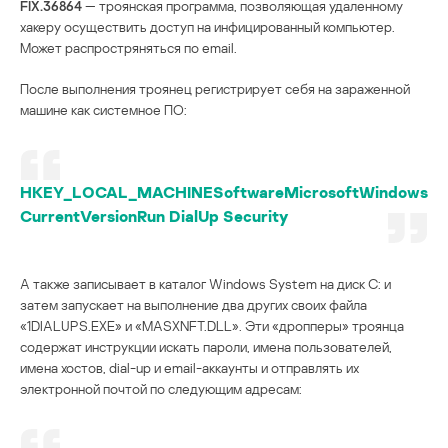
FIX.36864
— троянская программа, позволяющая удаленному
хакеру осуществить доступ на инфицированный компьютер.
Может распростряняться по email.
После выполнения троянец регистрирует себя на зараженной
машине как системное ПО:
HKEY_LOCAL_MACHINESoftwareMicrosoftWindows
CurrentVersionRun DialUp Security
А также записывает в каталог Windows System на диск C: и
затем запускает на выполнение два других своих файла
«1DIALUPS.EXE» и «MASXNFT.DLL». Эти «дропперы» троянца
содержат инструкции искать пароли, имена пользователей,
имена хостов, dial-up и email-аккаунты и отправлять их
электронной почтой по следующим адресам: