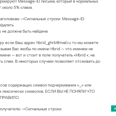
формируют Message-ID письма, который в нормальных
т около 5% спама.
Заголовкам ->Сигнальные строки: Message-ID:
Удалять
к не должна быть найдена
 если Ваш адрес hbrid_ghrb@mail.ru то мы можете
зывая Вас якобы по имени Hbrid — что именем не
мени — вот и стоит в поле получатель «Hbrid «, на
ь спам. В некоторых случаях позволяет отсеивать до
есов содержащих символ подчеркивания «_» или
ных лексически символов, ЕСЛИ ВЫ НЕ ПОНЯЛИ ЧТО
 ПРАВИЛО.
Получателю ->Сигнальные строки: