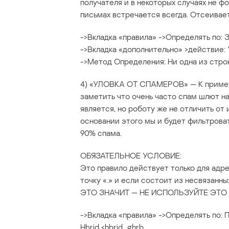
получателя и в некоторых случаях не 
письмах встречается всегда. Отсеивае
->Вкладка «правила» ->Определять по: 
->Вкладка «дополнительно» >действие: 
->Метод Определения: Ни одна из стро
4) «УЛОВКА ОТ СПАМЕРОВ» — К примеру
заметить что очень часто спам шлют на
является, но роботу же не отличить от и
основании этого мы и будет фильтроват
90% спама.
ОБЯЗАТЕЛЬНОЕ УСЛОВИЕ:
Это правило действует только для адр
точку «.» и если состоит из несвязан
ЭТО ЗНАЧИТ — НЕ ИСПОЛЬЗУЙТЕ ЭТО
->Вкладка «правила» ->Определять по: 
Hbrid <hbrid_ghrb