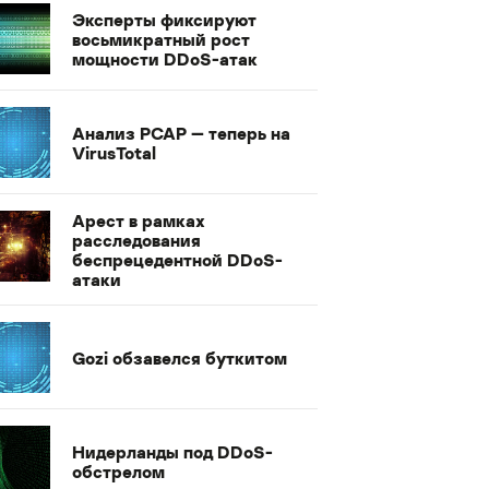
Эксперты фиксируют
восьмикратный рост
мощности DDoS-атак
Анализ PCAP — теперь на
VirusTotal
Арест в рамках
расследования
беспрецедентной DDoS-
атаки
Gozi обзавелся буткитом
Нидерланды под DDoS-
обстрелом