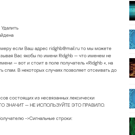
 Удалить
айдена
еру если Ваш адрес ridghb@mail.ru то мы можете
зывая Вас якобы по имени Ridghb — что именем не
имени — вот и стоит в поле получатель «Ridghb «, на
ь спам. В некоторых случаях позволяет отсеивать до
есов состоящих из несвязанных лексически
ЭТО ЗНАЧИТ — НЕ ИСПОЛЬЗУЙТЕ ЭТО ПРАВИЛО.
Получателю ->Сигнальные строки: