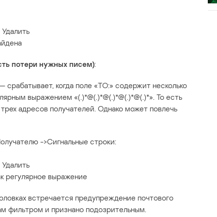
 Удалить
айдена
сть потери нужных писем)
:
рабатывает, когда поле «TO:» содержит несколько
рным выражением «(.)*@(.)*@(.)*@(.)*@(.)*». То есть
трех адресов получателей. Однако может повлечь
Получателю ->Сигнальные строки:
 Удалить
ак регулярное выражение
аголовках встречается предупреждение почтового
ам фильтром и признано подозрительным.