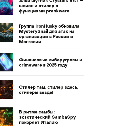
Злой шутник CrystalX RAT —
шпион и стилер с
функциями prankware
Группа IronHusky обновила
MysterySnail для атак на
организации в России и
Монголии
Финансовые киберугрозы и
crimeware в 2025 году
Стилер там, стилер здесь,
стилеры везде!
В ритме самбы:
экзотический SambaSpy
покоряет Италию