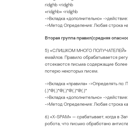
ridghb <ridghb
«ridghb» <ridghb
->Вкладка «дополнительно» ->действие:
->Метод Определения: Любая строка н
Вторая группа правил(средняя опасно
5) «СЛИШКОМ МНОГО ПОЛУЧАТЕЛЕЙ» — с
емайлов. Правило обрабатывается регуля
отсекаются письма содержащие более 
потерю некоторых писем.
->Вкладка «правила» ->Определять по: 
(.)*@(.)*@(.)*@(.)*@(.)*
->Вкладка «дополнительно» ->действие:
->Метод Определения: Любая строка к
6) «X-SPAM» — срабатывает, когда в З
робота, что письмо обработано антисп