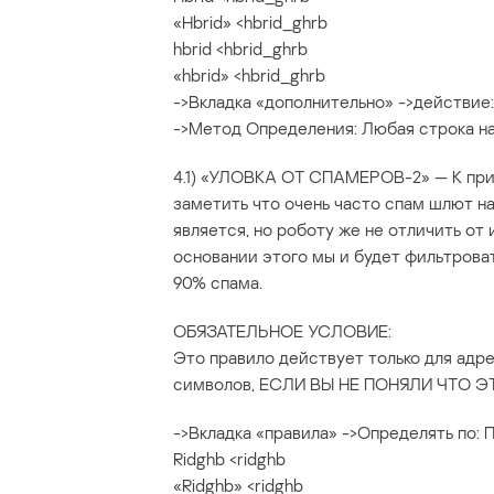
«Hbrid» <hbrid_ghrb
hbrid <hbrid_ghrb
«hbrid» <hbrid_ghrb
->Вкладка «дополнительно» ->действие:
->Метод Определения: Любая строка н
4.1) «УЛОВКА ОТ СПАМЕРОВ-2» — К прим
заметить что очень часто спам шлют на
является, но роботу же не отличить от 
основании этого мы и будет фильтроват
90% спама.
ОБЯЗАТЕЛЬНОЕ УСЛОВИЕ:
Это правило действует только для адр
символов, ЕСЛИ ВЫ НЕ ПОНЯЛИ ЧТО 
->Вкладка «правила» ->Определять по: 
Ridghb <ridghb
«Ridghb» <ridghb