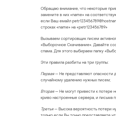
Обращаю внимание, что некоторые прив
замените в них «name» на соответству
если Ваш емайл petr123456789@hostname
строках «name» на «petr123456789»
Вызываем сортировщик писем активног
«Выборочное Скачивание». Давайте соз
спама. Для этого выбираем папку «Выб
Эти правила разбиты на три группы:
Первая
— Не представляют опасности дл
случайному удалению нужных писем;
Вторая
— Не могут привести к потере н
криво настроенные сервера, и письма 
Третья
— Высока вероятность потери ну
только если Вы точно представляете чт