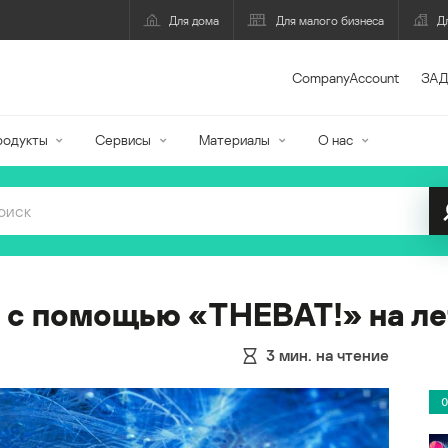
Для дома
Для малого бизнеса
Д
CompanyAccount
ЗАД
родукты
Сервисы
Материалы
О нас
 с помощью «THEBAT!» на ле
3
мин. на чтение