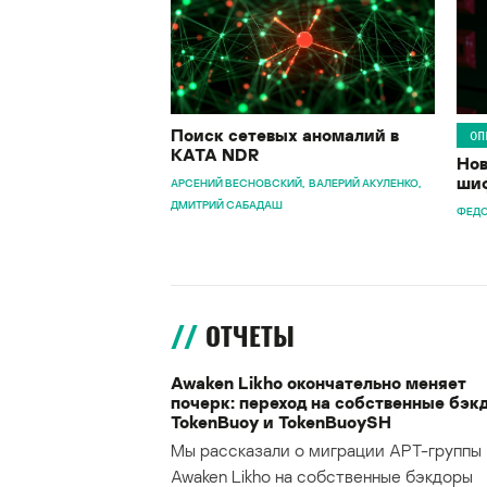
Поиск сетевых аномалий в
ОП
KATA NDR
Нов
шиф
АРСЕНИЙ ВЕСНОВСКИЙ
ВАЛЕРИЙ АКУЛЕНКО
ДМИТРИЙ САБАДАШ
ФЕДО
ОТЧЕТЫ
Awaken Likho окончательно меняет
почерк: переход на собственные бэк
TokenBuoy и TokenBuoySH
Мы рассказали о миграции APT-группы
Awaken Likho на собственные бэкдоры