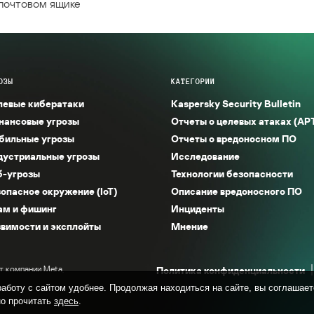
 почтовом ящике
ОЗЫ
КАТЕГОРИИ
левые кибератаки
Kaspersky Security Bulletin
нансовые угрозы
Отчеты о целевых атаках (AP
бильные угрозы
Отчеты о вредоносном ПО
дустриальные угрозы
Исследование
б-угрозы
Технологии безопасности
опасное окружение (IoT)
Описание вредоносного ПО
ам и фишинг
Инциденты
вимости и эксплойты
Мнение
т компании Meta,
Политика конфиденциальности
аботу с сайтом удобнее. Продолжая находиться на сайте, вы соглашает
о прочитать
здесь
.