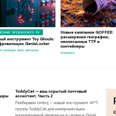
Новые кампании GOFFEE:
ИСАНИЕ ВРЕДОНОСНОГО ПО
расширение географии,
ый инструмент Toy Ghouls:
неописанные TTP и
ровальщик GenieLocker
контейнеры
Р СИНИЦЫН
ЯНИС ЗИНЧЕНКО
KASPERSKY
ToddyCat — ваш скрытый почтовый
доры
ассистент. Часть 2
Разбираем Umbrij — новый инструмент APT-
группы ToddyCat для компрометации
корпоративной переписки в сервисе Gmail.