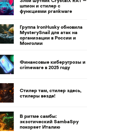
Злой шутник CrystalX RAT —
шпион и стилер с
функциями prankware
Группа IronHusky обновила
MysterySnail для атак на
организации в России и
Монголии
Финансовые киберугрозы и
crimeware в 2025 году
Стилер там, стилер здесь,
стилеры везде!
В ритме самбы:
экзотический SambaSpy
покоряет Италию