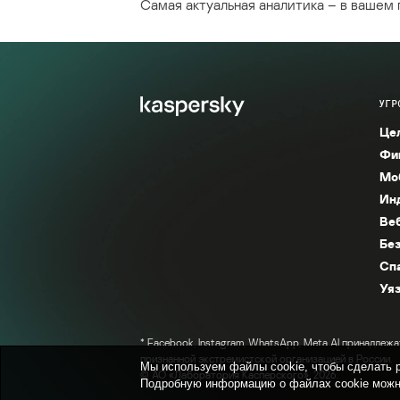
Самая актуальная аналитика – в вашем
УГР
Це
Фи
Мо
Ин
Ве
Без
Сп
Уяз
* Facebook, Instagram, WhatsApp, Meta AI принадлежа
признанной экстремистской организацией в России.
Мы используем файлы cookie, чтобы сделать р
© АО «Лаборатория Касперского», 2026.
Подробную информацию о файлах cookie можн