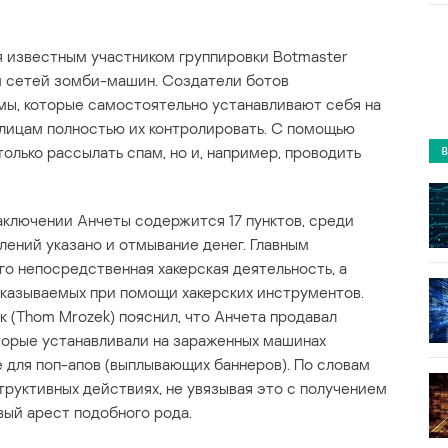
я известным участником группировки Botmaster
 сетей зомби-машин. Создатели ботов
ы, которые самостоятельно устанавливают себя на
лицам полностью их контролировать. С помощью
лько рассылать спам, но и, например, проводить
ключении Анчеты содержится 17 пунктов, среди
ений указано и отмывание денег. Главным
го непосредственная хакерская деятельность, а
оказываемых при помощи хакерских инструментов.
 (Thom Mrozek) пояснил, что Анчета продавал
оторые устанавливали на зараженных машинах
для поп-апов (выплывающих баннеров). По словам
труктивных действиях, не увязывая это с получением
вый арест подобного рода.