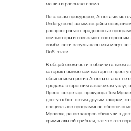
машин и рассылке спама.
По словам прокуроров, Анчета являетс
Underground, занимающейся созданием
распространяют вредоносные программ
компьютеры и позволяют посторонним 
зомби-сети злоумышленники могут не то
DoS-атаки.
В общей сложности в обвинительном за
которых помимо компьютерных преступл
обвинением против Анчеты станет не е
продажа сторонним заказчикам услуг, 
Пресс-секретарь прокурора Том Мрозек
доступ к бот-сетям другим хакерам, к
специальное программное обеспечение 
Мрозека, ранее хакеров обвиняли в дес
криминальной прибыли, так что это пер