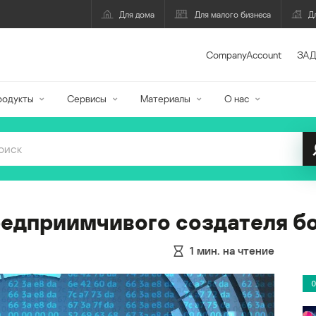
Для дома
Для малого бизнеса
Д
CompanyAccount
ЗАД
родукты
Сервисы
Материалы
О нас
едприимчивого создателя бо
1
мин. на чтение