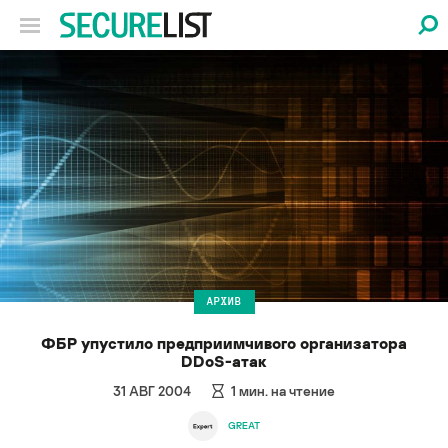
АРХИВ
ФБР упустило предприимчивого организатора
DDoS-атак
31 АВГ 2004
1
мин. на чтение
GREAT