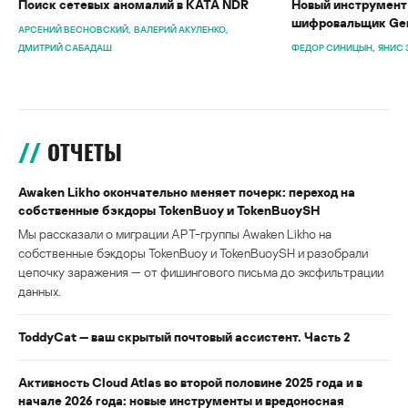
Поиск сетевых аномалий в KATA NDR
Новый инструмент 
шифровальщик Gen
АРСЕНИЙ ВЕСНОВСКИЙ
ВАЛЕРИЙ АКУЛЕНКО
ДМИТРИЙ САБАДАШ
ФЕДОР СИНИЦЫН
ЯНИС 
ОТЧЕТЫ
Awaken Likho окончательно меняет почерк: переход на
собственные бэкдоры TokenBuoy и TokenBuoySH
Мы рассказали о миграции APT-группы Awaken Likho на
собственные бэкдоры TokenBuoy и TokenBuoySH и разобрали
цепочку заражения — от фишингового письма до эксфильтрации
данных.
ToddyCat — ваш скрытый почтовый ассистент. Часть 2
Активность Cloud Atlas во второй половине 2025 года и в
начале 2026 года: новые инструменты и вредоносная