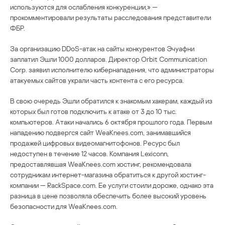
используются для ослабления конкуренции,» —
прокомментировали результаты расследования представители
ФБР.
За организацию DDoS-атак на сайты конкурентов Эчуафни
заплатил Эшли 1000 долларов. Директор Orbit Communication
Corp. заявил исполнителю кибернападения, что администраторы
атакуемых сайтов украли часть контента с его ресурса.
В свою очередь Эшли обратился к знакомым хакерам, каждый из
которых был готов подключить к атаке от 3 до 10 тыс.
компьютеров. Атаки начались 6 октября прошлого года. Первым
нападению подвергся сайт WeaKnees.com, занимавшийся
продажей цифровых видеомагнитофонов. Ресурс был
недоступен в течение 12 часов. Компания Lexiconn,
предоставлявшая WeaKnees.com хостинг, рекомендовала
сотрудникам интернет-магазина обратиться к другой хостинг-
компании — RackSpace.com. Ее услуги стоили дороже, однако эта
разница в цене позволяла обеспечить более высокий уровень
безопасности для WeaKnees.com.