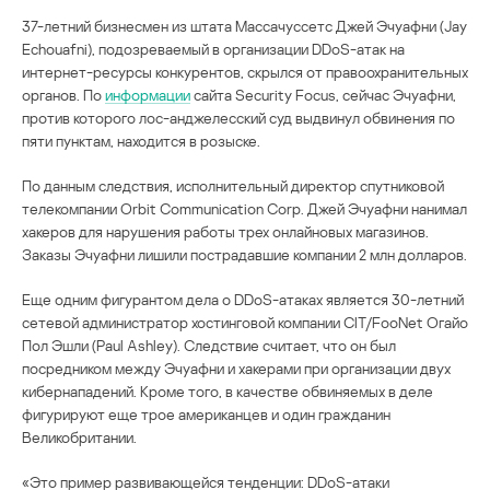
37-летний бизнесмен из штата Массачуссетс Джей Эчуафни (Jay
Echouafni), подозреваемый в организации DDoS-атак на
интернет-ресурсы конкурентов, скрылся от правоохранительных
органов. По
информации
сайта Security Focus, сейчас Эчуафни,
против которого лос-анджелесский суд выдвинул обвинения по
пяти пунктам, находится в розыске.
По данным следствия, исполнительный директор спутниковой
телекомпании Orbit Communication Corp. Джей Эчуафни нанимал
хакеров для нарушения работы трех онлайновых магазинов.
Заказы Эчуафни лишили пострадавшие компании 2 млн долларов.
Еще одним фигурантом дела о DDoS-атаках является 30-летний
сетевой администратор хостинговой компании CIT/FooNet Огайо
Пол Эшли (Paul Ashley). Следствие считает, что он был
посредником между Эчуафни и хакерами при организации двух
кибернападений. Кроме того, в качестве обвиняемых в деле
фигурируют еще трое американцев и один гражданин
Великобритании.
«Это пример развивающейся тенденции: DDoS-атаки