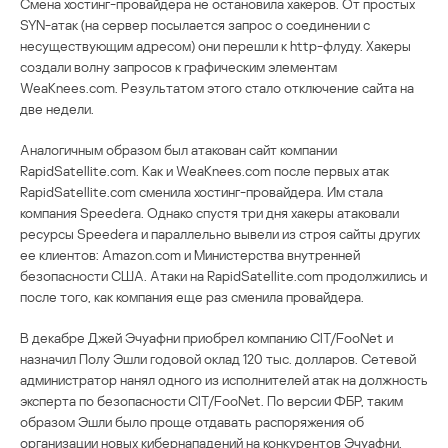
Смена хостинг-провайдера не остановила хакеров. От простых
SYN-атак (на сервер посылается запрос о соединении с
несуществующим адресом) они перешли к http-флуду. Хакеры
создали волну запросов к графическим элементам
WeaKnees.com. Результатом этого стало отключение сайта на
две недели.
Аналогичным образом был атакован сайт компании
RapidSatellite.com. Как и WeaKnees.com после первых атак
RapidSatellite.com сменила хостинг-провайдера. Им стала
компания Speedera. Однако спустя три дня хакеры атаковали
ресурсы Speedera и параллельно вывели из строя сайты других
ее клиентов: Amazon.com и Министерства внутренней
безопасности США. Атаки на RapidSatellite.com продолжились и
после того, как компания еще раз сменила провайдера.
В декабре Джей Эчуафни приобрел компанию CIT/FooNet и
назначил Полу Эшли годовой оклад 120 тыс. долларов. Сетевой
администратор нанял одного из исполнителей атак на должность
эксперта по безопасности CIT/FooNet. По версии ФБР, таким
образом Эшли было проще отдавать распоряжения об
организации новых кибернападений на конкурентов Эчуафни.