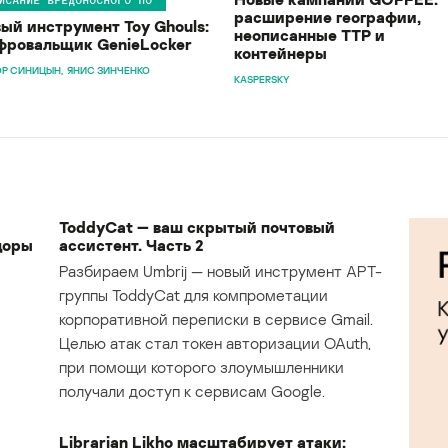
расширение географии,
ый инструмент Toy Ghouls:
неописанные TTP и
ровальщик GenieLocker
контейнеры
Р СИНИЦЫН
ЯНИС ЗИНЧЕНКО
KASPERSKY
ToddyCat — ваш скрытый почтовый
доры
ассистент. Часть 2
Разбираем Umbrij — новый инструмент APT-
группы ToddyCat для компрометации
корпоративной переписки в сервисе Gmail.
Целью атак стал токен авторизации OAuth,
при помощи которого злоумышленники
получали доступ к сервисам Google.
Librarian Likho масштабирует атаки: