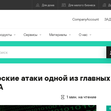
Для дома
Для малого бизнеса
Д
CompanyAccount
ЗАД
родукты
Сервисы
Материалы
О нас
ские атаки одной из главных
А
1
мин. на чтение