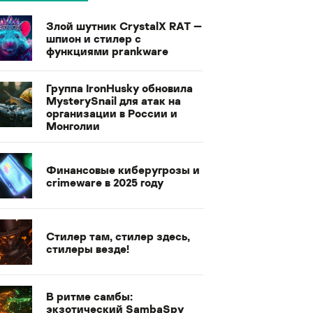
Злой шутник CrystalX RAT —
шпион и стилер с
функциями prankware
Группа IronHusky обновила
MysterySnail для атак на
организации в России и
Монголии
Финансовые киберугрозы и
crimeware в 2025 году
Стилер там, стилер здесь,
стилеры везде!
В ритме самбы:
экзотический SambaSpy