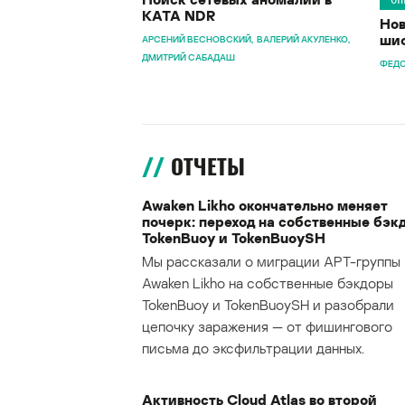
KATA NDR
Нов
шиф
АРСЕНИЙ ВЕСНОВСКИЙ
ВАЛЕРИЙ АКУЛЕНКО
ДМИТРИЙ САБАДАШ
ФЕДО
ОТЧЕТЫ
Awaken Likho окончательно меняет
почерк: переход на собственные бэк
TokenBuoy и TokenBuoySH
Мы рассказали о миграции APT-группы
Awaken Likho на собственные бэкдоры
TokenBuoy и TokenBuoySH и разобрали
цепочку заражения — от фишингового
письма до эксфильтрации данных.
Активность Cloud Atlas во второй