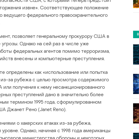
безопасности США, с которыми теперь предстоит
вторжения извне». Соответствующее положение
о ведущего федерального правоохранительного
.
умент, позволяет генеральному прокурору США в
угрозы. Однако на сей раз в числе уже
аботы федеральных агентов помимо терроризма,
ийств внесены и компьютерные преступления.
е определены как «использование или попытка
 из-за рубежа с целью просмотра содержимого
 или получения к нему несанкционированного
рных преступлений дано в значительно более
чным термином 1995 года, сформулированном
А Джанет Рено (Janet Reno).
ниями о хакерских атаках из-за рубежа,
уровне. Однако, начиная с 1998 года американцы
мпьютеров министерства обороны и некоторых