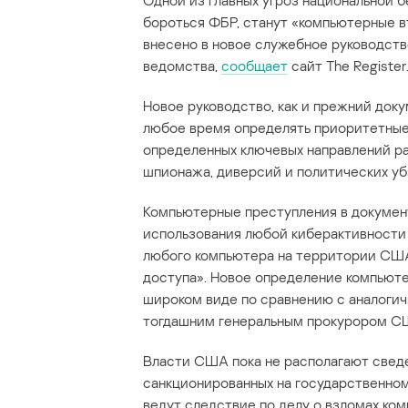
Одной из главных угроз национальной 
бороться ФБР, станут «компьютерные 
внесено в новое служебное руководств
ведомства,
сообщает
сайт The Register
Новое руководство, как и прежний док
любое время определять приоритетные 
определенных ключевых направлений р
шпионажа, диверсий и политических уб
Компьютерные преступления в документ
использования любой киберактивности
любого компьютера на территории США
доступа». Новое определение компьюте
широком виде по сравнению с аналоги
тогдашним генеральным прокурором СШ
Власти США пока не располагают сведе
санкционированных на государственном 
ведут следствие по делу о взломах ко