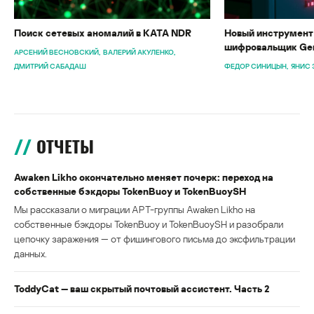
Поиск сетевых аномалий в KATA NDR
Новый инструмент 
шифровальщик Gen
АРСЕНИЙ ВЕСНОВСКИЙ
ВАЛЕРИЙ АКУЛЕНКО
ДМИТРИЙ САБАДАШ
ФЕДОР СИНИЦЫН
ЯНИС 
ОТЧЕТЫ
Awaken Likho окончательно меняет почерк: переход на
собственные бэкдоры TokenBuoy и TokenBuoySH
Мы рассказали о миграции APT-группы Awaken Likho на
собственные бэкдоры TokenBuoy и TokenBuoySH и разобрали
цепочку заражения — от фишингового письма до эксфильтрации
данных.
ToddyCat — ваш скрытый почтовый ассистент. Часть 2