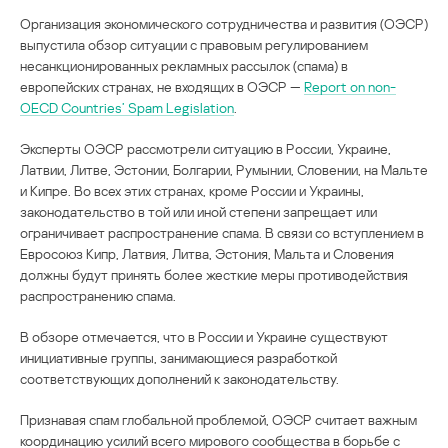
Организация экономического сотрудничества и развития (ОЭСР)
выпустила обзор ситуации с правовым регулированием
несанкционированных рекламных рассылок (спама) в
европейских странах, не входящих в ОЭСР —
Report on non-
OECD Countries’ Spam Legislation
.
Эксперты ОЭСР рассмотрели ситуацию в России, Украине,
Латвии, Литве, Эстонии, Болгарии, Румынии, Словении, на Мальте
и Кипре. Во всех этих странах, кроме России и Украины,
законодательство в той или иной степени запрещает или
ограничивает распространение спама. В связи со вступлением в
Евросоюз Кипр, Латвия, Литва, Эстония, Мальта и Словения
должны будут принять более жесткие меры противодействия
распространению спама.
В обзоре отмечается, что в России и Украине существуют
инициативные группы, занимающиеся разработкой
соответствующих дополнений к законодательству.
Признавая спам глобальной проблемой, ОЭСР считает важным
координацию усилий всего мирового сообщества в борьбе с