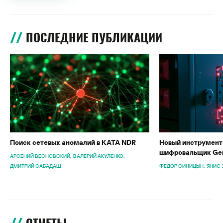
ПОСЛЕДНИЕ ПУБЛИКАЦИИ
Поиск сетевых аномалий в KATA NDR
Новый инструмент 
шифровальщик Gen
АРСЕНИЙ ВЕСНОВСКИЙ
ВАЛЕРИЙ АКУЛЕНКО
ДМИТРИЙ САБАДАШ
ФЕДОР СИНИЦЫН
ЯНИС 