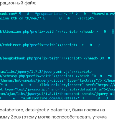
урационный файл:
tabefore, datainject и dataafter, были похожи на
мму Zeus (этому могла поспособствовать утечка