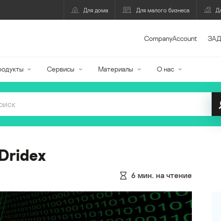
Для дома
Для малого бизнеса
Д
CompanyAccount
ЗАД
родукты
Сервисы
Материалы
О нас
Dridex
6
мин. на чтение