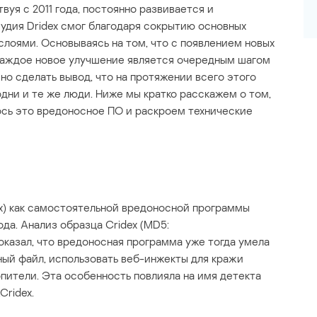
вуя с 2011 года, постоянно развивается и
судия Dridex смог благодаря сокрытию основных
лоями. Основываясь на том, что с появлением новых
 каждое новое улучшение является очередным шагом
но сделать вывод, что на протяжении всего этого
дни и те же люди. Ниже мы кратко расскажем о том,
ось это вредоносное ПО и раскроем технические
ex) как самостоятельной вредоносной программы
да. Анализ образца Cridex (MD5:
казал, что вредоносная программа уже тогда умела
ый файл, использовать веб-инжекты для кражи
опители. Эта особенность повлияла на имя детекта
Cridex.