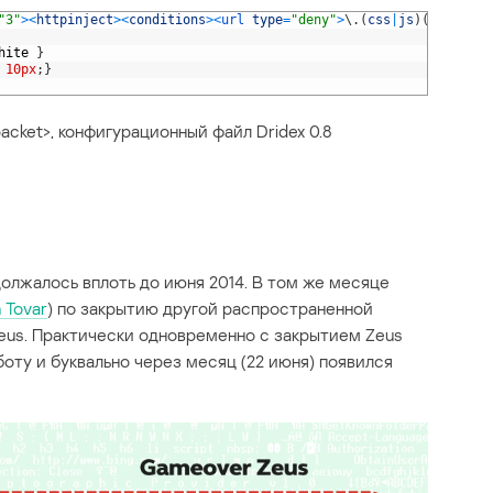
"3"
>
<
httpinject
>
<
conditions
>
<
url 
type
=
"deny"
>
\
.
(
css
|
js
)
(
$
|
\
?
)
<
/
u
hite
}
10px
;
}
cket>, конфигурационный файл Dridex 0.8
лжалось вплоть до июня 2014. В том же месяце
 Tovar
) по закрытию другой распространенной
us. Практически одновременно с закрытием Zeus
боту и буквально через месяц (22 июня) появился