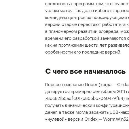
вредоносных программ тем, что, сущест
усложняется. Так долго избегать право
командных центров за проксирующими с
версий старые перестают работать, а
в планомерном развитии зловреда, мож
времени его разработкой занимаются о
как на протяжении шести лет развивал
особенности его последних версий.
С чего все начиналось
Первое появление Dridex (тогда — Crid
датируется примерно сентябрем 2011 го
78cc821b5acfc017c855bc7060479f84) по
получать динамический конфигурационн
денег, а также могла заражать USB-нак
«нулевой» версии Cridex — Worm.Win32.