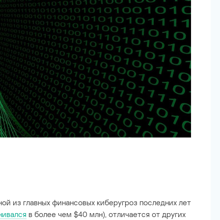
ной из главных финансовых киберугроз последних лет
нивался
в более чем $40 млн), отличается от других