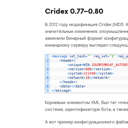
Cridex 0.77–0.80
В 2012 году модификация Cridex (MD5:
значительные изменения: злоумышленни
заменили бинарный формат конфигураци
командному серверу выглядел следую
1
<
message 
set_hash
=
""
req_set
=
"1"
req_u
2
<
header
>
3
<
unique
>
WIN
-
1DUOM1MNS4F_A47E8E
4
<
version
>
600
<
/
version
>
5
<
system
>
221440
<
/
system
>
6
<
network
>
10
<
/
network
>
7
<
/
header
>
8
<
data
>
<
/
data
>
9
<
/
message
>
Корневым элементом XML был тег <mess
системе, идентификаторе бота, а также
А вот пример конфигурационного файла