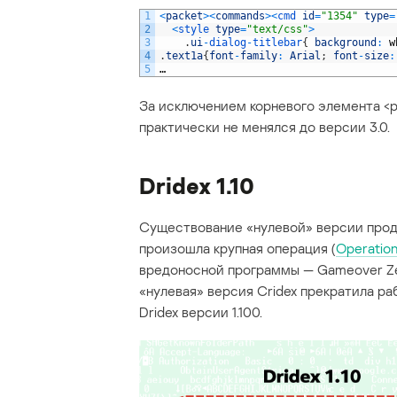
1
<
packet
>
<
commands
>
<
cmd 
id
=
"1354"
type
=
2
<
style 
type
=
"text/css"
>
3
.
ui
-
dialog
-
titlebar
{
background
:
w
4
.
text1a
{
font
-
family
:
Arial
;
font
-
size
:
5
…
За исключением корневого элемента <pa
практически не менялся до версии 3.0.
Dridex 1.10
Существование «нулевой» версии продо
произошла крупная операция (
Operation
вредоносной программы — Gameover Ze
«нулевая» версия Cridex прекратила ра
Dridex версии 1.100.