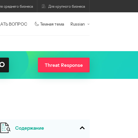
ля среднего бизнеса
Для крупного бизнеса
АТЬ ВОПРОС
Темная тема
Russian
Threat Response
Содержание