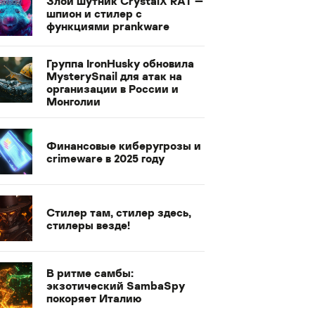
Злой шутник CrystalX RAT —
шпион и стилер с
функциями prankware
Группа IronHusky обновила
MysterySnail для атак на
организации в России и
Монголии
Финансовые киберугрозы и
crimeware в 2025 году
Стилер там, стилер здесь,
стилеры везде!
В ритме самбы:
экзотический SambaSpy
покоряет Италию