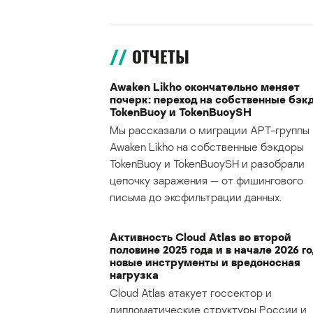
ОТЧЕТЫ
Awaken Likho окончательно меняет
почерк: переход на собственные бэк
TokenBuoy и TokenBuoySH
Мы рассказали о миграции APT-группы
Awaken Likho на собственные бэкдоры
TokenBuoy и TokenBuoySH и разобрали
цепочку заражения — от фишингового
письма до эксфильтрации данных.
Активность Cloud Atlas во второй
половине 2025 года и в начале 2026 го
новые инструменты и вредоносная
нагрузка
Cloud Atlas атакует госсектор и
дипломатические структуры России и