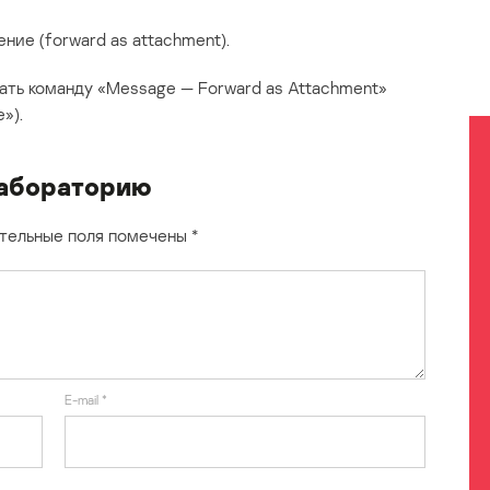
ние (forward as attachment).
дать команду «Message — Forward as Attachment»
»).
лабораторию
тельные поля помечены
*
E-mail
*