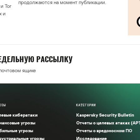
продолжаются на момент публикации.
и Tor
х и
НЕДЕЛЬНУЮ РАССЫЛКУ
 почтовом ящике
ОЗЫ
КАТЕГОРИИ
левые кибератаки
Kaspersky Security Bulletin
нансовые угрозы
Отчеты о целевых атаках (AP
бильные угрозы
Отчеты о вредоносном ПО
дустриальные угрозы
Исследование