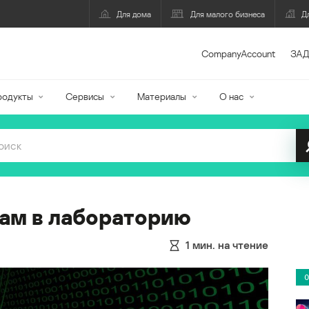
Для дома
Для малого бизнеса
Д
CompanyAccount
ЗАД
родукты
Сервисы
Материалы
О нас
пам в лабораторию
1
мин. на чтение