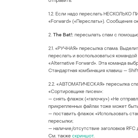
отправить.
1.2. Если надо переслать НЕСКОЛЬКО ПИ
«Forward» («Переслать»). Сообщения о
2.
The Bat!:
пересылать спам с помощью 
2.1. «РУЧНАЯ» пересылка спама. Выдели
переслать и воспользоваться командой
«Alternative Forward». Эта команда выб
Стандартная комбинация клавиш — Shift-
2.2. «АВТОМАТИЧЕСКАЯ» пересылка спа
«Сортировщике писем»:
— снять флажок («галочку») «Не отправл
прикрепленных файлах тоже может быть
— поставить флажок «Использовать стан
пересылки;
— наличие/отсутствие заголовков RFC 
См. также
скриншот
.