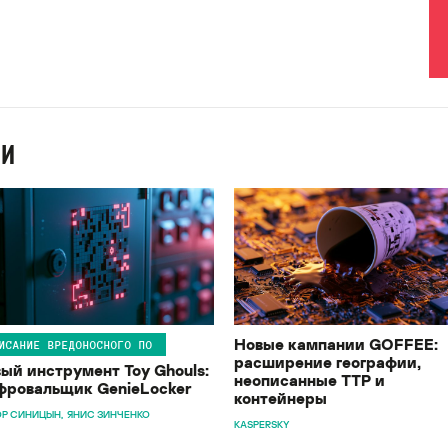
ИИ
Новые кампании GOFFEE:
ИСАНИЕ ВРЕДОНОСНОГО ПО
расширение географии,
ый инструмент Toy Ghouls:
неописанные TTP и
ровальщик GenieLocker
контейнеры
Р СИНИЦЫН
ЯНИС ЗИНЧЕНКО
KASPERSKY