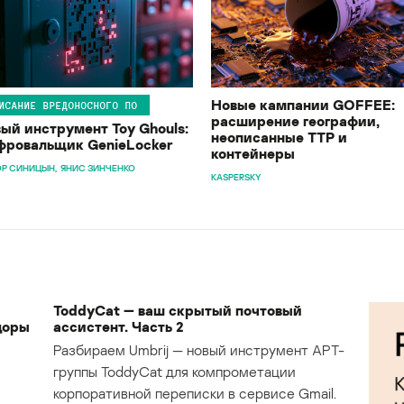
Новые кампании GOFFEE:
ИСАНИЕ ВРЕДОНОСНОГО ПО
расширение географии,
ый инструмент Toy Ghouls:
неописанные TTP и
ровальщик GenieLocker
контейнеры
Р СИНИЦЫН
ЯНИС ЗИНЧЕНКО
KASPERSKY
ToddyCat — ваш скрытый почтовый
доры
ассистент. Часть 2
Разбираем Umbrij — новый инструмент APT-
группы ToddyCat для компрометации
корпоративной переписки в сервисе Gmail.