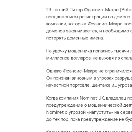
23-летний Питер Франсис-Макре (Peter
предложением регистрации на домене .
компании, которым Франсис-Макре посы
доменов заканчивается, и необходимо 
потерять доменные имена.
На удочку мошенника попались тысячи л
миллионов долларов, не выходя из спал
Однако Франсис-Макре не ограничилс
Он признан виновным в угрозах разруше
нечестной торговле, шантаже и… угроза
Когда компания Nominet UK, владелец пр
предупреждение о мошеннической деят
Nominet с угрозой «напустить» на сер
до тех пор, пока предупреждение не буд