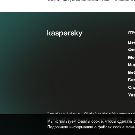
УГР
Це
Фи
Мо
Ин
Ве
Без
Сп
Уяз
* Facebook, Instagram, WhatsApp, Meta AI принадлежа
признанной экстремистской организацией в России.
Мы используем файлы cookie, чтобы сделать р
© АО «Лаборатория Касперского», 2026.
Подробную информацию о файлах cookie можн