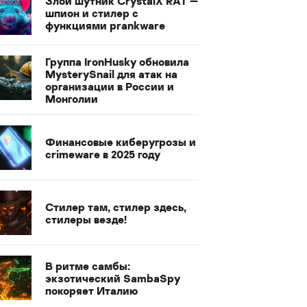
Злой шутник CrystalX RAT —
шпион и стилер с
функциями prankware
Группа IronHusky обновила
MysterySnail для атак на
организации в России и
Монголии
Финансовые киберугрозы и
crimeware в 2025 году
Стилер там, стилер здесь,
стилеры везде!
В ритме самбы:
экзотический SambaSpy
покоряет Италию