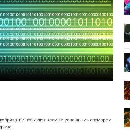
ликобритании называют «самым успешным» спамером
юрьме.