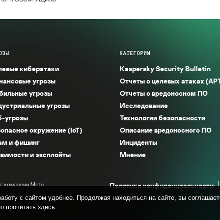
ОЗЫ
КАТЕГОРИИ
левые кибератаки
Kaspersky Security Bulletin
нансовые угрозы
Отчеты о целевых атаках (AP
бильные угрозы
Отчеты о вредоносном ПО
дустриальные угрозы
Исследование
б-угрозы
Технологии безопасности
опасное окружение (IoT)
Описание вредоносного ПО
ам и фишинг
Инциденты
вимости и эксплойты
Мнение
т компании Meta,
Политика конфиденциальности
аботу с сайтом удобнее. Продолжая находиться на сайте, вы соглашает
о прочитать
здесь
.