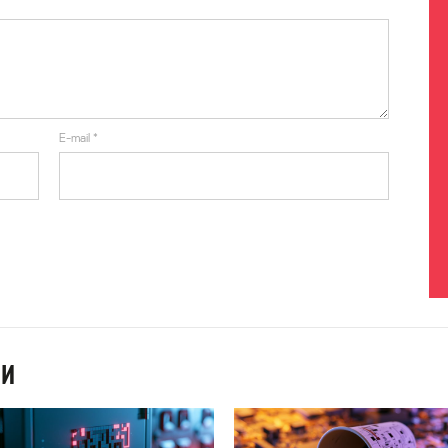
E-mail
*
ИИ