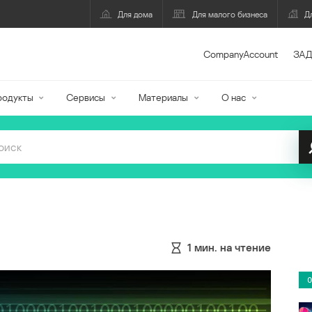
Для дома
Для малого бизнеса
Д
CompanyAccount
ЗАД
родукты
Сервисы
Материалы
О нас
1
мин. на чтение