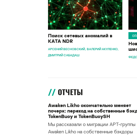
Поиск сетевых аномалий в
ОП
KATA NDR
Нов
шиф
АРСЕНИЙ ВЕСНОВСКИЙ
ВАЛЕРИЙ АКУЛЕНКО
ДМИТРИЙ САБАДАШ
ФЕДО
ОТЧЕТЫ
Awaken Likho окончательно меняет
почерк: переход на собственные бэк
TokenBuoy и TokenBuoySH
Мы рассказали о миграции APT-группы
Awaken Likho на собственные бэкдоры