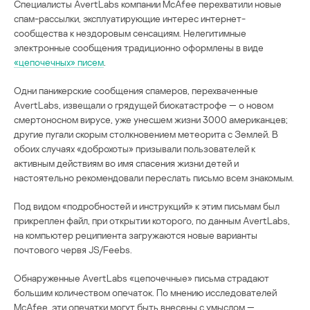
Специалисты AvertLabs компании McAfee перехватили новые
спам-рассылки, эксплуатирующие интерес интернет-
сообщества к нездоровым сенсациям. Нелегитимные
электронные сообщения традиционно оформлены в виде
«цепочечных» писем
.
Одни паникерские сообщения спамеров, перехваченные
AvertLabs, извещали о грядущей биокатастрофе — о новом
смертоносном вирусе, уже унесшем жизни 3000 американцев;
другие пугали скорым столкновением метеорита с Землей. В
обоих случаях «доброхоты» призывали пользователей к
активным действиям во имя спасения жизни детей и
настоятельно рекомендовали переслать письмо всем знакомым.
Под видом «подробностей и инструкций» к этим письмам был
прикреплен файл, при открытии которого, по данным AvertLabs,
на компьютер реципиента загружаются новые варианты
почтового червя JS/Feebs.
Обнаруженные AvertLabs «цепочечные» письма страдают
большим количеством опечаток. По мнению исследователей
McAfee, эти опечатки могут быть внесены с умыслом —