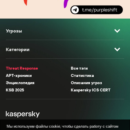
Угрозы
Категории
Threat Response
Все тэги
APT-хроники
Статистика
Энциклопедия
Описания угроз
KSB 2025
Kaspersky ICS CERT
* Facebook, Instagram, WhatsApp, Meta AI принадлежат компании Meta,
Мы используем файлы cookie, чтобы сделать работу с сайтом