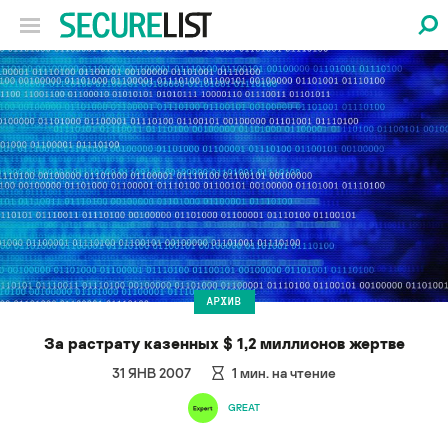
АРХИВ
За растрату казенных $ 1,2 миллионов жертве
31 ЯНВ 2007
1
мин. на чтение
GREAT