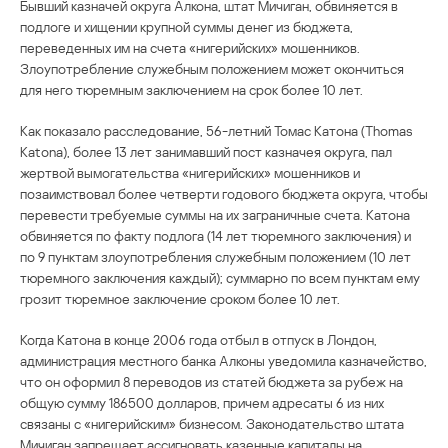
Бывший казначей округа Алкона, штат Мичиган, обвиняется в
подлоге и хищении крупной суммы денег из бюджета,
переведенных им на счета «нигерийских» мошенников.
Злоупотребление служебным положением может окончиться
для него тюремным заключением на срок более 10 лет.
Как показало расследование, 56-летний Томас Катона (Thomas
Katona), более 13 лет занимавший пост казначея округа, пал
жертвой вымогательства «нигерийских» мошенников и
позаимствовал более четверти годового бюджета округа, чтобы
перевести требуемые суммы на их заграничные счета. Катона
обвиняется по факту подлога (14 лет тюремного заключения) и
по 9 пунктам злоупотребления служебным положением (10 лет
тюремного заключения каждый); суммарно по всем пунктам ему
грозит тюремное заключение сроком более 10 лет.
Когда Катона в конце 2006 года отбыл в отпуск в Лондон,
администрация местного банка Алконы уведомила казначейство,
что он оформил 8 переводов из статей бюджета за рубеж на
общую сумму 186500 долларов, причем адресаты 6 из них
связаны с «нигерийским» бизнесом. Законодательство штата
Мичиган запрещает ассигновать казенные капиталы на