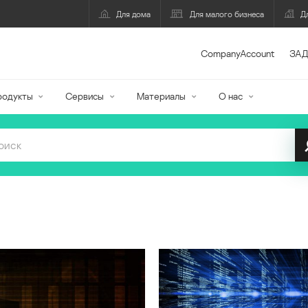
Для дома
Для малого бизнеса
Д
CompanyAccount
ЗАД
родукты
Сервисы
Материалы
О нас