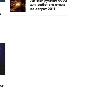
Антивирусные обои
для рабочего стола
за август 2011
д
ют