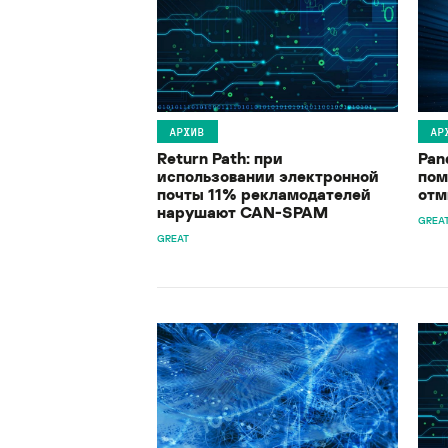
АРХИВ
АР
Return Path: при
Pan
использовании электронной
пом
почты 11% рекламодателей
отм
нарушают CAN-SPAM
GREA
GREAT