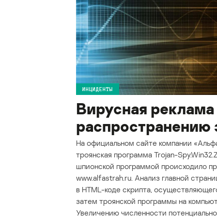
ИНЦИДЕНТЫ
Вирусная реклама
распространению 
На официальном сайте компании «Альф
троянская программа Trojan-Spy.Win32.Z
шпионской программой происходило пр
www.alfastrah.ru. Анализ главной стран
в HTML-коде скрипта, осуществляющего 
затем троянской программы на компьют
Увеличению численности потенциальн