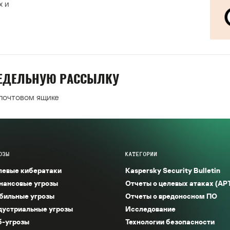
х и
НЕДЕЛЬНУЮ РАССЫЛКУ
 почтовом ящике
ОЗЫ
КАТЕГОРИИ
левые кибератаки
Kaspersky Security Bulletin
нансовые угрозы
Отчеты о целевых атаках (AP
бильные угрозы
Отчеты о вредоносном ПО
дустриальные угрозы
Исследование
б-угрозы
Технологии безопасности