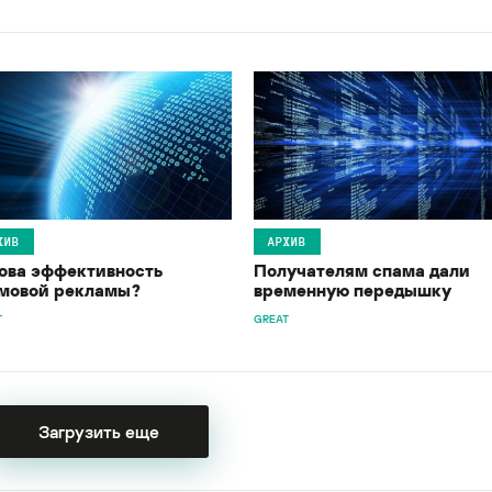
ХИВ
АРХИВ
ова эффективность
Получателям спама дали
мовой рекламы?
временную передышку
T
GREAT
Загрузить еще