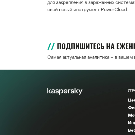
для закрепления в зараженных система
свой новый инструмент PowerCloud.
ПОДПИШИТЕСЬ НА ЕЖЕ
Самая актуальная аналитика – в вашем
УГР
Це
Фи
Мо
Ин
Ве