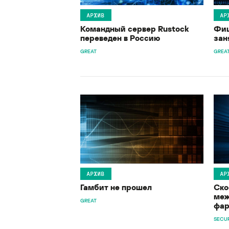
АРХИВ
АР
Командный сервер Rustock
Фиш
переведен в Россию
зан
GREAT
GREA
АРХИВ
АР
Гамбит не прошел
Ско
меж
GREAT
фар
SECUR