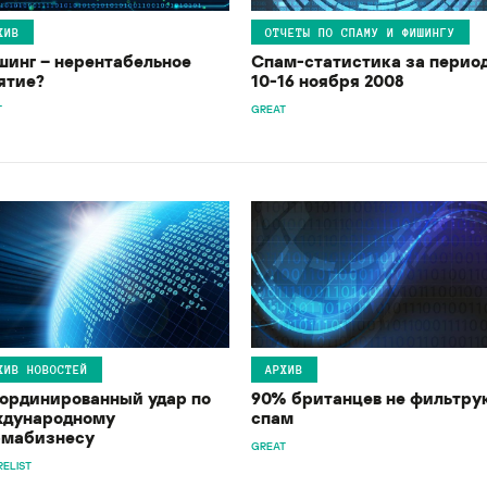
ХИВ
ОТЧЕТЫ ПО СПАМУ И ФИШИНГУ
инг – нерентабельное
Спам-статистика за перио
ятие?
10-16 ноября 2008
T
GREAT
ХИВ НОВОСТЕЙ
АРХИВ
ординированный удар по
90% британцев не фильтру
дународному
спам
мабизнесу
GREAT
ELIST