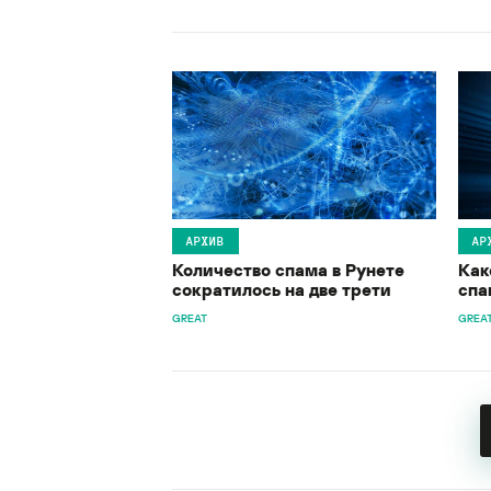
АРХИВ
АР
Количество спама в Рунете
Как
сократилось на две трети
спа
GREAT
GREA