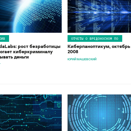
ХИВ
ОТЧЕТЫ О ВРЕДОНОСНОМ ПО
daLabs: рост безработицы
Киберпаноптикум, октябрь
огает киберкриминалу
2008
ывать деньги
ЮРИЙ МАШЕВСКИЙ
T