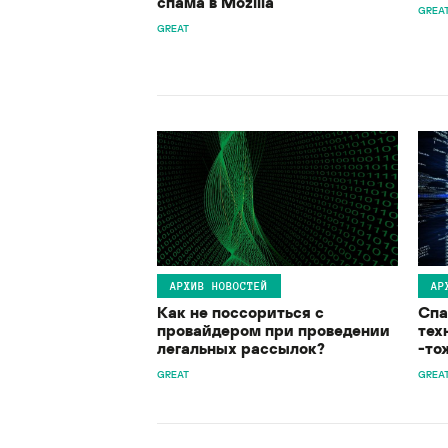
спама в Mozilla
GREA
GREAT
АРХИВ НОВОСТЕЙ
АР
Как не поссориться с
Спа
провайдером при проведении
тех
легальных рассылок?
-то
GREAT
GREA