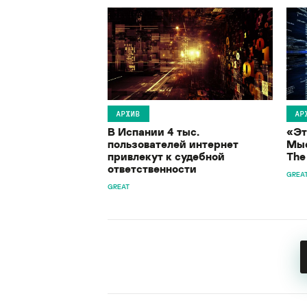
АРХИВ
АР
В Испании 4 тыс.
«Эт
пользователей интернет
Мыс
привлекут к судебной
The
ответственности
GREA
GREAT