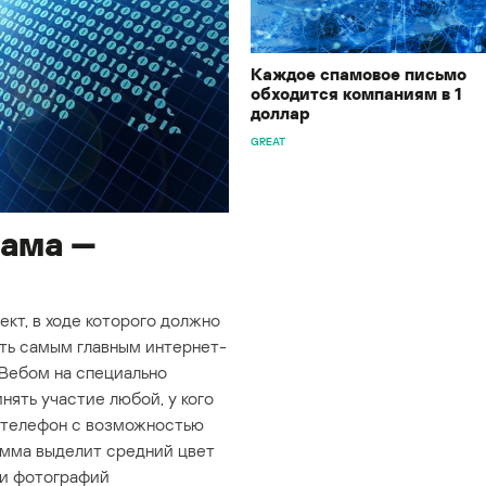
Каждое спамовое письмо
обходится компаниям в 1
доллар
GREAT
пама —
кт, в ходе которого должно
ать самым главным интернет-
 Вебом на специально
нять участие любой, у кого
й телефон с возможностью
амма выделит средний цвет
 и фотографий