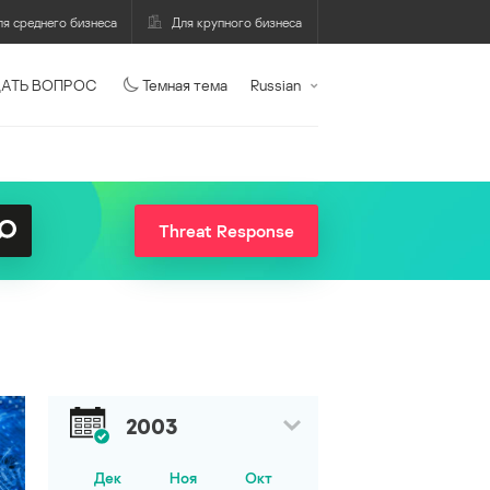
ля среднего бизнеса
Для крупного бизнеса
АТЬ ВОПРОС
Темная тема
Russian
Threat Response
2003
Дек
Ноя
Окт