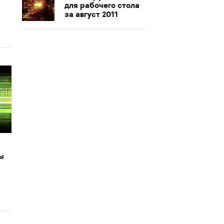
для рабочего стола
за август 2011
ы