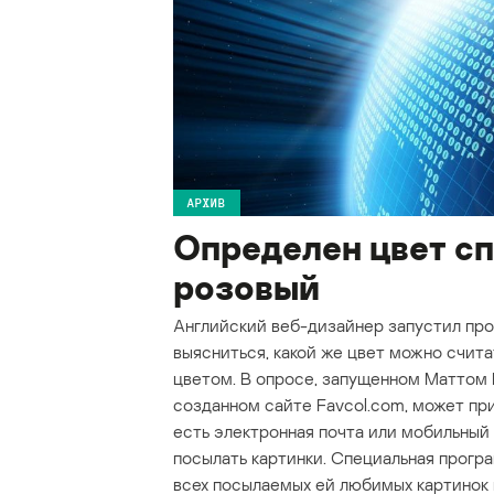
АРХИВ
Определен цвет с
розовый
Английский веб-дизайнер запустил прое
выясниться, какой же цвет можно счит
цветом. В опросе, запущенном Маттом
созданном сайте Favcol.com, может при
есть электронная почта или мобильны
посылать картинки. Специальная прогр
всех посылаемых ей любимых картинок