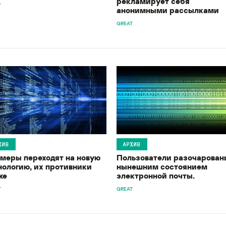
рекламирует себя
T
анонимными рассылками
GREAT
ХИВ
АРХИВ
меры переходят на новую
Пользователи разочарован
нологию, их противники
нынешним состоянием
же
электронной почты.
T
GREAT