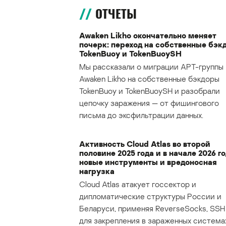
ОТЧЕТЫ
Awaken Likho окончательно меняет
почерк: переход на собственные бэк
TokenBuoy и TokenBuoySH
Мы рассказали о миграции APT-группы
Awaken Likho на собственные бэкдоры
TokenBuoy и TokenBuoySH и разобрали
цепочку заражения — от фишингового
письма до эксфильтрации данных.
Активность Cloud Atlas во второй
половине 2025 года и в начале 2026 го
новые инструменты и вредоносная
нагрузка
Cloud Atlas атакует госсектор и
дипломатические структуры России и
Беларуси, применяя ReverseSocks, SSH 
для закрепления в зараженных система