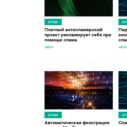
АРХИВ
АР
Платный антиспамерский
Пер
проект рекламирует себя при
кон
помощи спама
спа
GREAT
GREA
АРХИВ
АР
Автоматическая фильтрация
Спа