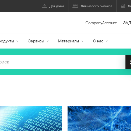
Для дома
Для малого бизнеса
Д
CompanyAccount
ЗАД
родукты
Сервисы
Материалы
О нас