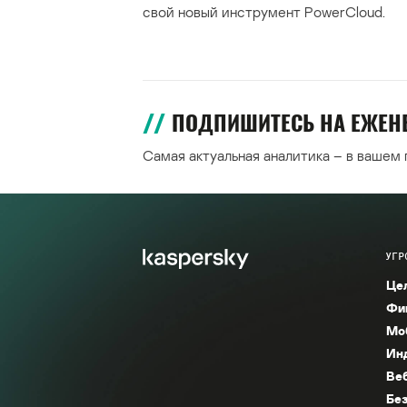
свой новый инструмент PowerCloud.
ПОДПИШИТЕСЬ НА ЕЖЕ
Самая актуальная аналитика – в вашем
УГР
Це
Фи
Мо
Ин
Ве
Без