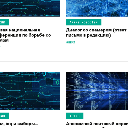
ХИВ
АРХИВ НОВОСТЕЙ
вая национальная
Диалог со спамером (ответ 
ференция по борьбе со
письмо в редакцию)
мом
GREAT
T
ХИВ
АРХИВ
м, icq и выборы…
Анонимный почтовый серв