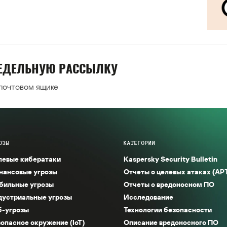
НЕДЕЛЬНУЮ РАССЫЛКУ
 почтовом ящике
ОЗЫ
КАТЕГОРИИ
левые кибератаки
Kaspersky Security Bulletin
нансовые угрозы
Отчеты о целевых атаках (AP
бильные угрозы
Отчеты о вредоносном ПО
дустриальные угрозы
Исследование
б-угрозы
Технологии безопасности
опасное окружение (IoT)
Описание вредоносного ПО