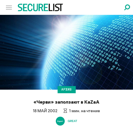
АРХИВ
«Черви» заползают в KaZaA
18 МАЙ 2002
1
мин. на чтение
GREAT