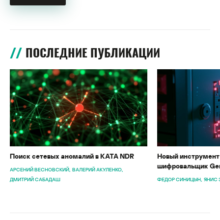
ПОСЛЕДНИЕ ПУБЛИКАЦИИ
Поиск сетевых аномалий в KATA NDR
Новый инструмент 
шифровальщик Gen
АРСЕНИЙ ВЕСНОВСКИЙ
ВАЛЕРИЙ АКУЛЕНКО
ДМИТРИЙ САБАДАШ
ФЕДОР СИНИЦЫН
ЯНИС 