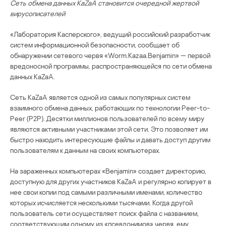
Cеть обмена данных KaZaA становится очередной жертвой
вирусописателей
«Лаборатория Касперского», ведущий российский разработчик
систем информационной безопасности, сообщает об
обнаружении сетевого червя «Worm.Kazaa.Benjamin» — первой
вредоносной программы, распространяющейся по сети обмена
данных KaZaA.
Сеть KaZaA является одной из самых популярных систем
взаимного обмена данных, работающих по технологии Peer-to-
Peer (P2P). Десятки миллионов пользователей по всему миру
являются активными участниками этой сети. Это позволяет им
быстро находить интересующие файлы и давать доступ другим
пользователям к данным на своих компьютерах.
На зараженных компьютерах «Benjamin» создает директорию,
доступную для других участников KaZaA и регулярно копирует в
нее свои копии под самыми различными именами, количество
которых исчисляется несколькими тысячами. Когда другой
пользователь сети осуществляет поиск файла с названием,
соответствующим одному из «псевдонимов» червя, ему