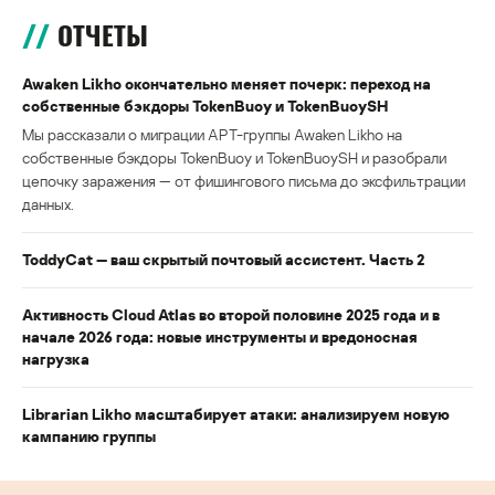
ОТЧЕТЫ
Awaken Likho окончательно меняет почерк: переход на
собственные бэкдоры TokenBuoy и TokenBuoySH
Мы рассказали о миграции APT-группы Awaken Likho на
собственные бэкдоры TokenBuoy и TokenBuoySH и разобрали
цепочку заражения — от фишингового письма до эксфильтрации
данных.
ToddyCat — ваш скрытый почтовый ассистент. Часть 2
Активность Cloud Atlas во второй половине 2025 года и в
начале 2026 года: новые инструменты и вредоносная
нагрузка
Librarian Likho масштабирует атаки: анализируем новую
кампанию группы