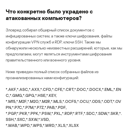
Что конкретно было украдено с
атакованных компьютеров?
Зловред собирал обширный список документов с
инфицированных систем, а также ключи шифрования, файлы
конфигурации VPN служб и RDP, ключи SSH. Также мы
обнаружили несколько неизвестных расширений, которые, как мы
предполагаем, могут являться инструментами шифрования
правительственного или военного уровня.
Ниже приведен полный список собранных файлов из
проанализированных нами конфигураций:
*.AKF,*.ASC,*.AXX,*.CFD,*.CFE,*.CRT,*.DOC,*.DOCX,*.EML,*.EN
C,*.GMG,*.GPG,*.HSE,*.KEY,
*.M15,*.M2F,*.M2O,*.M2R,*.MLS,*.OCFS,*.OCU,*.ODS,*.ODT,*.OV
PN,*.P7C,*.P7M,*.P7Z,*.PAB,*.PDF,
*.PGP,*.PKR,*.PPK,*.PSW,*.PXL,*.RDP,*.RTF,*.SDC,*.SDW,*.SKR,*.
SSH,*.SXC,*.SXW,*.VSD,
*.WAB,*.WPD,*.WPS,*.WRD,*.XLS,*.XLSX