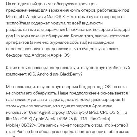
На сегодняшний день мы обнаружили троянцев,
предназначенных для заражения компьютеров, работающих под
Microsoft Windows и Mac OS X. Некоторые пути на сервере с
эксплойтами содержат модули, по всей видимости
разработанные для заражения Linux-систем, но версию бэкдора
под Linux мы пока не обнаружили. Кроме того, анализ некоторых
артефактов (а именно, журналов событий) на командном
сервере позволяет предположить, что существуют также
бэкдоры под Android и Apple iOS.
Какие есть основания предполагать, что существует мобильный
компонент: iOS, Android или BlackBerry?
Мы полагаем, что существует версия бэкдора под iOS, но пока
не смогли его обнаружить. Наше предположение основывается
на анализе журнала отладки одного из командных серверов. В
этом журнале записано, что одна из жертв в Аргентине
использует User Agent строку «Mozilla/5.0 (iPad; CPU OS 6_1_3
like Mac OS X) AppleWebKit/536.26 (KHTML, like Gecko)
Mobile/10B329». Эта запись может говорить о том, что жертвой
стал iPad, но без образца зловреда сложно говорить об этом со