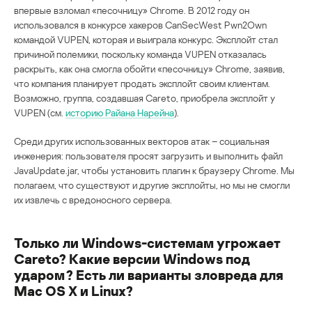
впервые взломал «песочницу» Chrome. В 2012 году он
использовался в конкурсе хакеров CanSecWest Pwn2Own
командой VUPEN, которая и выиграла конкурс. Эксплойт стал
причиной полемики, поскольку команда VUPEN отказалась
раскрыть, как она смогла обойти «песочницу» Chrome, заявив,
что компания планирует продать эксплойт своим клиентам.
Возможно, группа, создавшая Careto, приобрела эксплойт у
VUPEN (см.
историю Райана Нарейна
).
Среди других использованных векторов атак – социальная
инженерия: пользователя просят загрузить и выполнить файл
JavaUpdate.jar, чтобы установить плагин к браузеру Chrome. Мы
полагаем, что существуют и другие эксплойты, но мы не смогли
их извлечь с вредоносного сервера.
Только ли Windows-системам угрожает
Careto? Какие версии Windows под
ударом? Есть ли варианты зловреда для
Mac OS X и Linux?