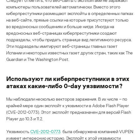
Следует отметить, что веб-сайты с эксплойтами не заражают
компьютеры пользователей автоматически. Вместо этого
киберпреступники размещают эксплойты в определенных папках
на веб-сайте, прямые ссылки на которые присутствуют только
во вредоносных сообщениях и больше нигде. Иногда на
вредоносных веб-страницах киберпреступники создают
подразделы, чтобы придать странице вид легитимного ресурса.
Эти подразделы имитируют веб-страницы главных газет
Испании и некоторых известных газет других стран, таких как The
Guardian и The Washington Post.
Используют ли киберпреступники в этих
атаках какие-либо 0-day уязвимости?
Мы наблюдали несколько векторов заражения. В их числе – по
крайней мере один эксплойт к уязвимости в Adobe Flash Player
(CVE-2012-0773). Этот эксплойт предназначен для версий Flash
Player до 10.3 и 11.2.
Уязвимость
CVE-2012-0773
была обнаружена компанией VUPEN
и имеет интересную историю. Эксплойт к этой уязвимости