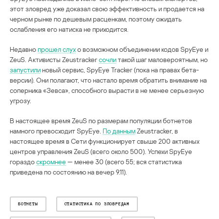
этот зловред уже доказал свою эффективность и продается на
черном рынке по дешевым расценкам, поэтому ожидать
ослабления его натиска не приходится.
Недавно
прошел слух
о возможном объединении кодов SpyEye и
ZeuS. Активисты Zeustracker
сочли
такой шаг маловероятным, но
запустили
новый сервис, SpyEye Tracker (пока на правах бета-
версии). Они полагают, что настало время обратить внимание на
соперника «Зевса», способного вырасти в не менее серьезную
угрозу.
В настоящее время ZeuS по размерам популяции ботнетов
намного превосходит SpyEye.
По данным
Zeustracker, в
настоящее время в Сети функционирует свыше 200 активных
центров управления ZeuS (всего около 500). Успехи SpyEye
гораздо
скромнее
— менее 30 (всего 55; вся статистика
приведена по состоянию на вечер 9.11).
БОТНЕТЫ
СТАТИСТИКА ПО ЗЛОВРЕДАМ