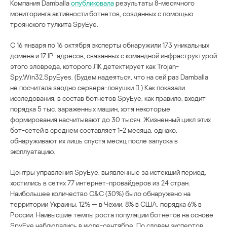
Компания Damballa
опубликовала
результаты 8-месячного
мониторинга активности ботнетов, созданных с помощью
троянского тулкита SpyEye.
С 16 января по 16 октября эксперты обнаружили 173 уникальных
домена и 17 IP-адресов, связанных с командной инфраструктурой
этого зловреда, которого ЛК детектирует как Trojan-
Spy.Win32.SpyEyes. (Будем надеяться, что на сей раз Damballa
не посчитала заодно сервера-ловушки .) Как показали
исследования, в состав ботнетов SpyEye, как правило, входит
порядка 5 тыс. зараженных машин, хотя некоторые
формирования насчитывают до 30 тысяч. Жизненный цикл этих
бот-сетей в среднем составляет 1-2 месяца, однако,
обнаруживают их лишь спустя месяц после запуска в
эксплуатацию.
Центры управления SpyEye, выявленные за истекший период,
хостились в сетях 77 интернет-провайдеров из 24 стран.
Наибольшее количество C&C (30%) было обнаружено на
территории Украины, 12% — в Чехии, 8% в США, порядка 6% в
России. Наивысшие темпы роста популяции ботнетов на основе
SpyEye наблюдались в июле-сентябре. По словам экспертов,