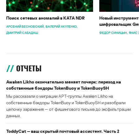
Поиск сетевых аномалий в KATA NDR
Новый инструмент 
шифровальщик Gen
АРСЕНИЙ ВЕСНОВСКИЙ
ВАЛЕРИЙ АКУЛЕНКО
ДМИТРИЙ САБАДАШ
ФЕДОР СИНИЦЫН
ЯНИС 
ОТЧЕТЫ
Awaken Likho окончательно меняет почерк: переход на
собственные бэкдоры TokenBuoy и TokenBuoySH
Мы рассказали о миграции APT-группы Awaken Likho на
собственные бэкдоры TokenBuoy и TokenBuoySH и разобрали
цепочку заражения — от фишингового письма до эксфильтрации
данных.
ToddyCat — ваш скрытый почтовый ассистент. Часть 2