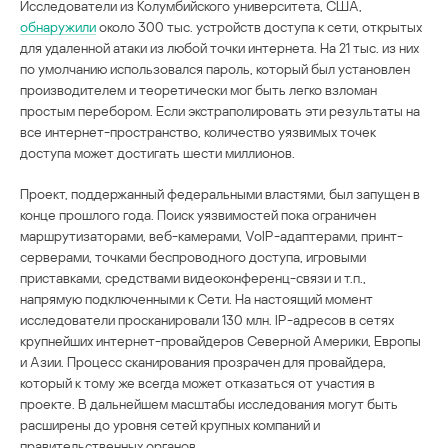
Исследователи из Колумбийского университета, США,
обнаружили
около 300 тыс. устройств доступа к сети, открытых
для удаленной атаки из любой точки интернета. На 21 тыс. из них
по умолчанию использовался пароль, который был установлен
производителем и теоретически мог быть легко взломан
простым перебором. Если экстраполировать эти результаты на
все интернет-пространство, количество уязвимых точек
доступа может достигать шести миллионов.
Проект, поддержанный федеральными властями, был запущен в
конце прошлого года. Поиск уязвимостей пока ограничен
маршрутизаторами, веб-камерами, VoIP-адаптерами, принт-
серверами, точками беспроводного доступа, игровыми
приставками, средствами видеоконференц-связи и т.п.,
напрямую подключенными к Сети. На настоящий момент
исследователи просканировали 130 млн. IP-адресов в сетях
крупнейших интернет-провайдеров Северной Америки, Европы
и Азии. Процесс сканирования прозрачен для провайдера,
который к тому же всегда может отказаться от участия в
проекте. В дальнейшем масштабы исследования могут быть
расширены до уровня сетей крупных компаний и
правительственных органов.