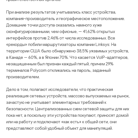
При анализе результатов учитывались класс устройства,
компания-производитель и географическое местоположение.
Домашние точки доступа оказались намного хуже
сконфигурированными, чем офисные, — 41,62% открытых
интерфейсов против 2,46% от числа исследованных. Все
«рекорды» побили маршрутизаторы компании Linksys: На
территории США было обнаружено 38,5% уязвимых устройств,
в Канаде — 60%, а в Японии 70%. Что касается VoIP-адаптеров,
незащищенным был признан каждый пятый, причем 29%
терминалов Polycom откликались на пароль, заданный
производителем.
Дело в том, полагают исследователи, что практическая
реализация сетевых устройств, массово выпускаемых на рынок,
зачастую не учитывает элементарных требований к
безопасности. Централизованных схем сетевой защиты для них
пока нет, а поскольку эти устройства покупают, приносят домой
или на работу и подключают «как есть» к общей сети, они
представляют собой удобный объект для манипуляций.