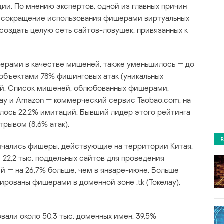
ии. По мнению экспертов, одной из главных причин
я сокращение использования фишерами виртуальных
создать целую сеть сайтов-ловушек, привязанных к
шерами в качестве мишеней, также уменьшилось ― до
 объектами 78% фишинговых атак (уникальных
ий. Список мишеней, облюбованных фишерами,
Bay и Amazon ― коммерческий сервис Taobao.com, на
лось 22,2% имитаций. Бывший лидер этого рейтинга
трывом (8,6% атак).
чались фишеры, действующие на территории Китая.
 22,2 тыс. поддельных сайтов для проведения
й ― на 26,7% больше, чем в январе-июне. Больше
ированы фишерами в доменной зоне .tk (Токелау),
али около 50,3 тыс. доменных имен. 39,5%