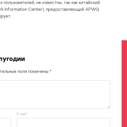
х пользователей, не известны, так как китайский
ork Information Center), предоставляющий APWG
рует.
лугодии
тельные поля помечены
*
E-mail
*