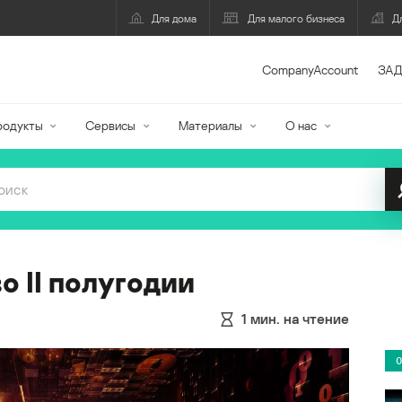
Для дома
Для малого бизнеса
Д
CompanyAccount
ЗАД
родукты
Сервисы
Материалы
О нас
 II полугодии
1
мин. на чтение