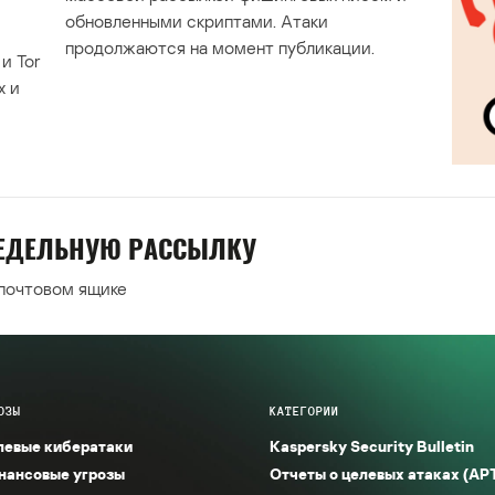
обновленными скриптами. Атаки
продолжаются на момент публикации.
и Tor
х и
НЕДЕЛЬНУЮ РАССЫЛКУ
 почтовом ящике
ОЗЫ
КАТЕГОРИИ
левые кибератаки
Kaspersky Security Bulletin
нансовые угрозы
Отчеты о целевых атаках (AP