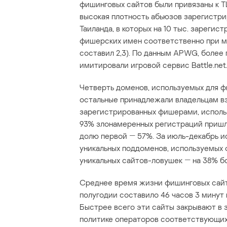
фишинговых сайтов были привязаны к TLD-
высокая плотность абьюзов зарегистрир
Таиланда, в которых на 10 тыс. зарегист
фишерских имен соответственно при мед
составил 2,3). По данным APWG, более 
имитировали игровой сервис Battle.net
Четверть доменов, используемых для ф
остальные принадлежали владельцам в
зарегистрированных фишерами, использ
93% злонамеренных регистраций пришлось 
долю первой ― 57%. За июль-декабрь и
уникальных поддоменов, используемых 
уникальных сайтов-ловушек ― на 38% б
Среднее время жизни фишинговых сай
полугодии составило 46 часов 3 минут 
Быстрее всего эти сайты закрывают в зон
политике операторов соответствующих