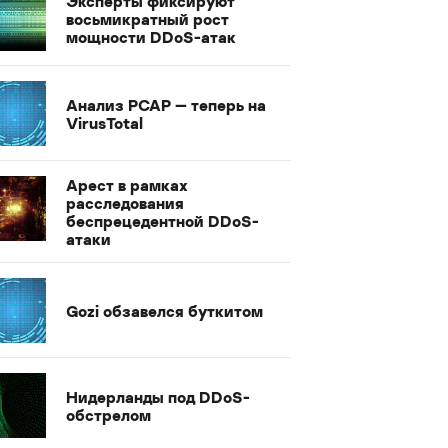
Эксперты фиксируют
восьмикратный рост
мощности DDoS-атак
Анализ PCAP — теперь на
VirusTotal
Арест в рамках
расследования
беспрецедентной DDoS-
атаки
Gozi обзавелся буткитом
Нидерланды под DDoS-
обстрелом