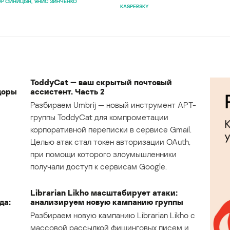
Р СИНИЦЫН
ЯНИС ЗИНЧЕНКО
KASPERSKY
ToddyCat — ваш скрытый почтовый
доры
ассистент. Часть 2
Разбираем Umbrij — новый инструмент APT-
группы ToddyCat для компрометации
корпоративной переписки в сервисе Gmail.
Целью атак стал токен авторизации OAuth,
при помощи которого злоумышленники
получали доступ к сервисам Google.
Librarian Likho масштабирует атаки:
да:
анализируем новую кампанию группы
Разбираем новую кампанию Librarian Likho с
массовой рассылкой фишинговых писем и