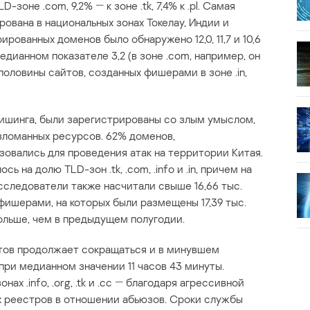
зоне .com, 9,2% ― к зоне .tk, 7,4% к .pl. Самая
ована в национальных зонах Токелау, Индии и
рированных доменов было обнаружено 12,0, 11,7 и 10,6
ианном показателе 3,2 (в зоне .com, например, он
половины сайтов, созданных фишерами в зоне .in,
.
ишинга, были зарегистрированы со злым умыслом,
зломанных ресурсов. 62% доменов,
овались для проведения атак на территории Китая.
на долю TLD-зон .tk, .com, .info и .in, причем на
сследователи также насчитали свыше 16,66 тыс.
фишерами, на которых были размещены 17,39 тыс.
ольше, чем в предыдущем полугодии.
тов продолжает сокращаться и в минувшем
при медианном значении 11 часов 43 минуты.
ах .info, .org, .tk и .cc ― благодаря агрессивной
 реестров в отношении абьюзов. Сроки службы