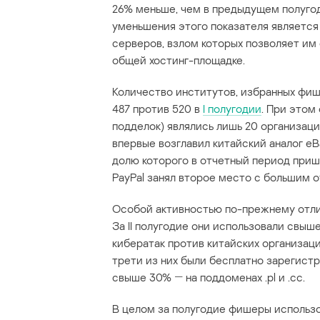
26% меньше, чем в предыдущем полугод
уменьшения этого показателя являетс
серверов, взлом которых позволяет им 
общей хостинг-площадке.
Количество институтов, избранных фи
487 против 520 в
I полугодии
. При этом
подделок) являлись лишь 20 организац
впервые возглавил китайский аналог e
долю которого в отчетный период приш
PayPal занял второе место с большим о
Особой активностью по-прежнему отли
За II полугодие они использовали свыше
кибератак против китайских организаци
трети из них были бесплатно зарегистр
свыше 30% ― на поддоменах .pl и .cc.
В целом за полугодие фишеры использов