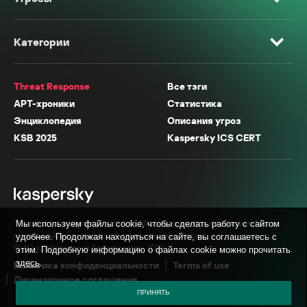
Категории
Threat Response
Все тэги
APT-хроники
Статистика
Энциклопедия
Описания угроз
KSB 2025
Kaspersky ICS CERT
* Facebook, Instagram, WhatsApp, Meta AI принадлежат компании Meta,
Мы используем файлы cookie, чтобы сделать работу с сайтом
признанной экстремистской организацией в России.
удобнее. Продолжая находиться на сайте, вы соглашаетесь с
© АО «Лаборатория Касперского», 2026.
этим. Подробную информацию о файлах cookie можно прочитать
здесь
.
Политика конфиденциальности
Terms of use
Лицензионное соглашение
ПРИНЯТЬ