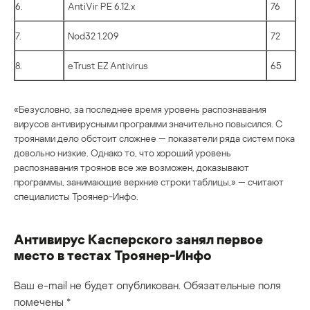
6.
AntiVir PE 6.12.x
76
7.
Nod32 1.209
72
8.
eTrust EZ Antivirus
65
«Безусловно, за последнее время уровень распознавания
вирусов антивирусными программи значительно повысился. С
троянами дело обстоит сложнее — показатели ряда систем пока
довольно низкие. Однако то, что хороший уровень
распознавания троянов все же возможен, доказывают
программы, занимающие верхние строки таблицы,» — считают
специалисты Троянер-Инфо.
Антивирус Касперского занял первое
место в тестах Троянер-Инфо
Ваш e-mail не будет опубликован.
Обязательные поля
помечены
*