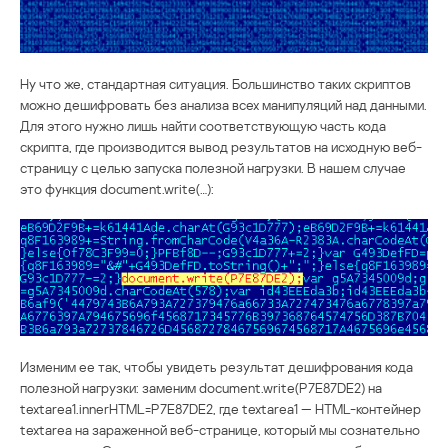
Ну что же, стандартная ситуация. Большинство таких скриптов
можно дешифровать без анализа всех манипуляций над данными.
Для этого нужно лишь найти соответствующую часть кода
скрипта, где производится вывод результатов на исходную веб-
страницу с целью запуска полезной нагрузки. В нашем случае
это функция document.write(…):
Изменим ее так, чтобы увидеть результат дешифрования кода
полезной нагрузки: заменим document.write(P7E87DE2) на
textarea1.innerHTML=P7E87DE2, где textarea1 — HTML-контейнер
textarea на зараженной веб-странице, который мы сознательно