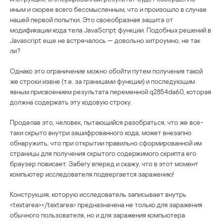
иным и скорее всего бессмысленным, что и произошло в случае
нашей первой попытки. Это своеобразная защита от
модификации кода тела JavaScript функции. Подобных решений в
Javascript еще не встречалось — довольно хитроумно, не так
ли?
Однако это ограничение можно обойти путем получения такой
же строки извне (т.е. за границами функции) и последующим
явным присвоением результата переменной q2854da60, которая
должна содержать эту кодовую строку.
Проделав это, человек, пытающийся разобраться, что же все-
таки скрыто внутри зашифрованного кода, может внезапно
обнаружить, что при открытии правильно сформированной им
страницы для получения скрытого содержимого скрипта его
браузер повисает. Забегу вперед и скажу, что в этот момент
компьютер исследователя подвергается заражению!
Конструкция, которую исследователь записывает внутрь
<textarea></textarea> предназначена не только для заражения
обычного пользователя, но и для заражения компьютера