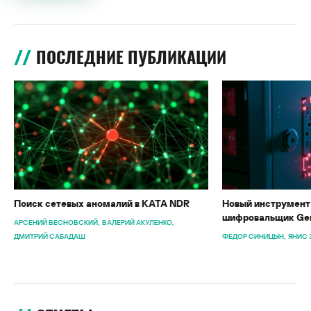
ПОСЛЕДНИЕ ПУБЛИКАЦИИ
Поиск сетевых аномалий в KATA NDR
Новый инструмент 
шифровальщик Gen
АРСЕНИЙ ВЕСНОВСКИЙ
ВАЛЕРИЙ АКУЛЕНКО
ДМИТРИЙ САБАДАШ
ФЕДОР СИНИЦЫН
ЯНИС 