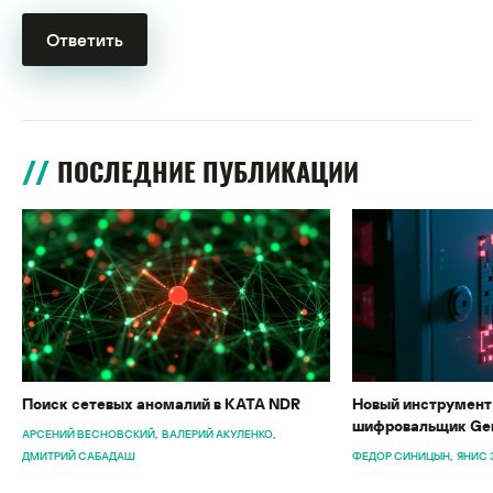
ПОСЛЕДНИЕ ПУБЛИКАЦИИ
Поиск сетевых аномалий в KATA NDR
Новый инструмент 
шифровальщик Gen
АРСЕНИЙ ВЕСНОВСКИЙ
ВАЛЕРИЙ АКУЛЕНКО
ДМИТРИЙ САБАДАШ
ФЕДОР СИНИЦЫН
ЯНИС 