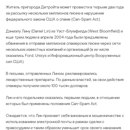
Житель пригорода Детройта может провести в тюрьме два года
за рассылку нескольких миллионов писем в нарушение
федерального закона США о спаме (Can-Spam Act).
Дэниэлу Лину (Daniel Lin) из Уэст-Блумфилда (West Bloomfield) и
еще трем людям в апреле 2004 года были предъявлены
обвинения в отправке миллионов спамерских писем через сети
нескольких известных компаний и организаций (в их числе
оказались Ford, Unisys и Информационный центр Вооруженных
сил США).
В письмах, отправленных Лином, рекламировались
лекарственные препараты. По данным властей, за свои действия
спамеры получили около 100 тысяч долларов.
Лин и его подельники оказались первыми людьми, в отношении
которых был применены положения Can-Spam Act.
Ожидается, что Лин признает себя виновным в мошенничестве с
использованием электронной почты в рамках сделки с
правосудием и таким образом уменьшит срок своего наказания.