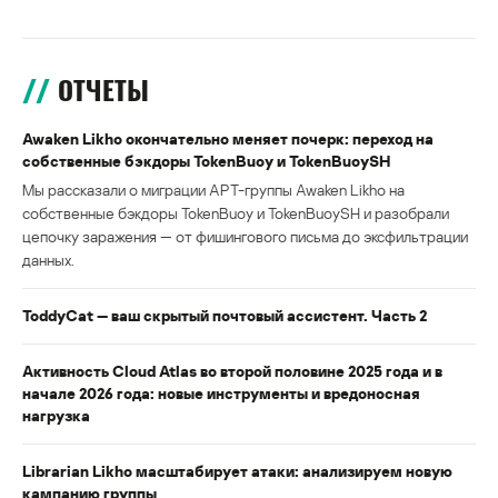
ОТЧЕТЫ
Awaken Likho окончательно меняет почерк: переход на
собственные бэкдоры TokenBuoy и TokenBuoySH
Мы рассказали о миграции APT-группы Awaken Likho на
собственные бэкдоры TokenBuoy и TokenBuoySH и разобрали
цепочку заражения — от фишингового письма до эксфильтрации
данных.
ToddyCat — ваш скрытый почтовый ассистент. Часть 2
Активность Cloud Atlas во второй половине 2025 года и в
начале 2026 года: новые инструменты и вредоносная
нагрузка
Librarian Likho масштабирует атаки: анализируем новую
кампанию группы