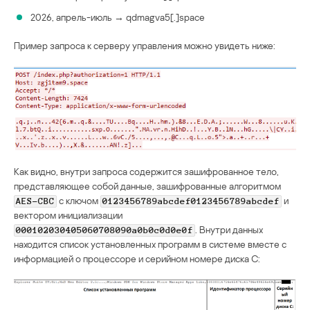
2026, апрель-июль → qdmagva5[.]space
Пример запроса к серверу управления можно увидеть ниже:
Как видно, внутри запроса содержится зашифрованное тело,
представляющее собой данные, зашифрованные алгоритмом
с ключом
и
AES-CBC
0123456789abcdef0123456789abcdef
вектором инициализации
. Внутри данных
000102030405060708090a0b0c0d0e0f
находится список установленных программ в системе вместе с
информацией о процессоре и серийном номере диска С: