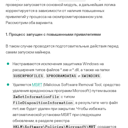
проверки запускается основной модуль, а дальнейшая логика
корректируется в зависимости от наличия повышенных
привилегий у процесса на скомпрометированном узле.
Рассмотрим оба варианта.
1. Процесс запущен с повышенными привилегиями
В таком случае проводятся подготовительные действия перед
самим запуском майнера.
Настраиваются исключения защитника Windows на
расширения типов файлов *.exe и *.dll, а также на папки
,
и
.
%USERPROFILE%
%PROGRAMDATA%
%WINDIR%
Удаляется
MSRT
(Malicious Software Removal Tool, средство
удаления вредоносных программ Microsoft) путем вызова
с типом
ZwSetInformationFile
, в результате чего файл
FileDispositionInformation
mrt.exe будет удален при закрытии. Чтобы избежать
автоматической установки MSRT при следующем
обновлении, в разделе реестра
создается
HKLM\Software\Policies\Microsoft\MRT