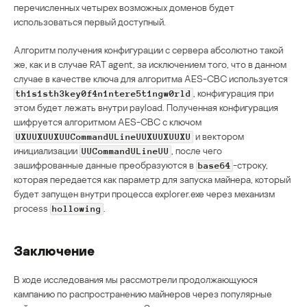
перечисленных четырех возможных доменов будет
использоваться первый доступный.
Алгоритм получения конфигурации с сервера абсолютно такой
же, как и в случае RAT agent, за исключением того, что в данном
случае в качестве ключа для алгоритма AES-CBC используется
, конфигурация при
th1s1sth3key0f4n1ntere5t1ngw0rld
этом будет лежать внутри payload. Полученная конфигурация
шифруется алгоритмом AES-CBC с ключом
и вектором
UXUUXUUXUUCommandULineUUXUUXUUXU
инициализации
, после чего
UUCommandULineUU
зашифрованные данные преобразуются в
-строку,
base64
которая передается как параметр для запуска майнера, который
будет запущен внутри процесса explorer.exe через механизм
process
.
hollowing
Заключение
В ходе исследования мы рассмотрели продолжающуюся
кампанию по распространению майнеров через популярные