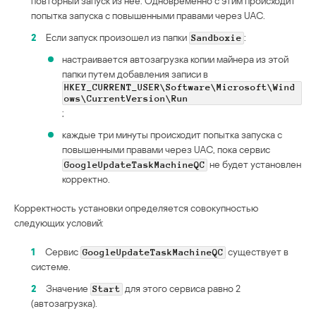
повторный запуск из нее. Одновременно с этим происходит
попытка запуска с повышенными правами через UAC.
2
Если запуск произошел из папки
:
Sandboxie
настраивается автозагрузка копии майнера из этой
папки путем добавления записи в
HKEY_CURRENT_USER\Software\Microsoft\Wind
ows\CurrentVersion\Run
;
каждые три минуты происходит попытка запуска с
повышенными правами через UAC, пока сервис
не будет установлен
GoogleUpdateTaskMachineQC
корректно.
Корректность установки определяется совокупностью
следующих условий:
1
Сервис
существует в
GoogleUpdateTaskMachineQC
системе.
2
Значение
для этого сервиса равно 2
Start
(автозагрузка).