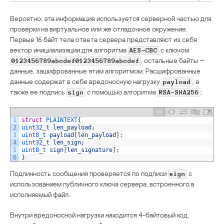
Вероятно, эта информация используется серверной частью для
проверки на виртуальное или же отладочное окружение.
Первые 16 байт тела ответа сервера представляют из себя
вектор инициализации для алгоритма
с ключом
AES-CBC
, остальные байты —
0123456789abcdef0123456789abcdef
данные, зашифрованные этим алгоритмом. Расшифрованные
данные содержат в себе вредоносную нагрузку
, а
payload
также ее подпись
с помощью алгоритма
:
sign
RSA-SHA256
1
struct
PLAINTEXT
{
2
uint32_t 
len_payload
;
3
uint8_t 
payload
[
len_payload
]
;
4
uint32_t 
len_sign
;
5
uint8_t 
sign
[
len_signature
]
;
6
}
Подлинность сообщения проверяется по подписи
c
sign
использованием публичного ключа сервера, встроенного в
исполняемый файл.
Внутри вредоносной нагрузки находится 4-байтовый код,