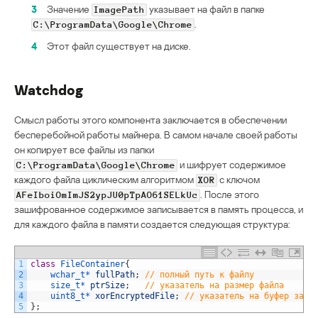
3
Значение
указывает на файл в папке
ImagePath
.
C:\ProgramData\Google\Chrome
4
Этот файл существует на диске.
Watchdog
Смысл работы этого компонента заключается в обеспечении
бесперебойной работы майнера. В самом начале своей работы
он копирует все файлы из папки
и шифрует содержимое
C:\ProgramData\Google\Chrome
каждого файла циклическим алгоритмом
с ключом
XOR
. После этого
AFeIboiOmImJS2ypJU0pTpAO61SELkUc
зашифрованное содержимое записывается в память процесса, и
для каждого файла в памяти создается следующая структура:
1
class
FileContainer
{
2
wchar_t*
fullPath
;
// полный путь к файлу
3
size_t*
ptrSize
;
// указатель на размер файла
4
uint8_t*
xorEncryptedFile
;
// указатель на буфер заши
5
}
;