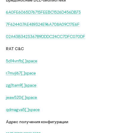
6A0FE6065D76715FEEBC1526D456DB73
7F624407AE489324E96A708A09C17E6F
02A43B3423367B9DDDC24CC7DFC070DF
RAT C&C
5d14vnfb[.]space
r7mvjl67[.]space
zgj1tam9[.]space
jeaw520i[.]space
qdmagva5[.]space
Адрес получения конфигурации