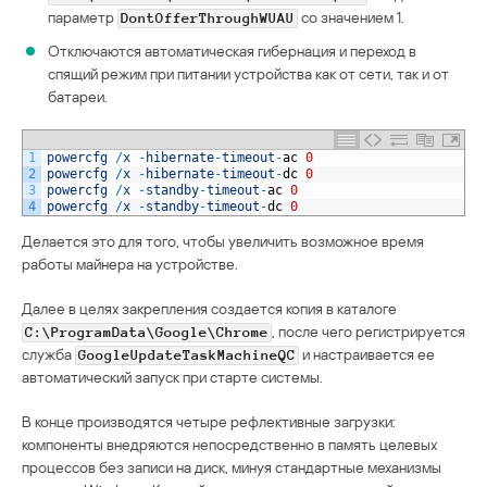
параметр
со значением 1.
DontOfferThroughWUAU
Отключаются автоматическая гибернация и переход в
спящий режим при питании устройства как от сети, так и от
батареи.
1
powercfg
/
x
-
hibernate
-
timeout
-
ac
0
2
powercfg
/
x
-
hibernate
-
timeout
-
dc
0
3
powercfg
/
x
-
standby
-
timeout
-
ac
0
4
powercfg
/
x
-
standby
-
timeout
-
dc
0
Делается это для того, чтобы увеличить возможное время
работы майнера на устройстве.
Далее в целях закрепления создается копия в каталоге
, после чего регистрируется
C:\ProgramData\Google\Chrome
служба
и настраивается ее
GoogleUpdateTaskMachineQC
автоматический запуск при старте системы.
В конце производятся четыре рефлективные загрузки:
компоненты внедряются непосредственно в память целевых
процессов без записи на диск, минуя стандартные механизмы