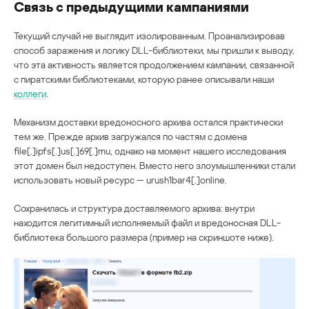
Связь с предыдущими кампаниями
Текущий случай не выглядит изолированным. Проанализировав
способ заражения и логику DLL-библиотеки, мы пришли к выводу,
что эта активность является продолжением кампании, связанной
с пиратскими библиотеками, которую ранее описывали наши
коллеги
.
Механизм доставки вредоносного архива остался практически
тем же. Прежде архив загружался по частям с домена
file[.]ipfs[.]us[.]69[.]mu, однако на момент нашего исследования
этот домен был недоступен. Вместо него злоумышленники стали
использовать новый ресурс — urush1bar4[.]online.
Сохранилась и структура доставляемого архива: внутри
находится легитимный исполняемый файл и вредоносная DLL-
библиотека большого размера (пример на скриншоте ниже).