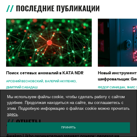
ПОСЛЕДНИЕ ПУБЛИКАЦИИ
Поиск сетевых аномалий в KATA NDR
Новый инструмент 
шифровальщик Gen
АРСЕНИЙ ВЕСНОВСКИЙ
ВАЛЕРИЙ АКУЛЕНКО
ДМИТРИЙ САБАДАШ
ФЕДОР СИНИЦЫН
ЯНИС 
Мы используем файлы cookie, чтобы сделать работу с сайтом
удобнее. Продолжая находиться на сайте, вы соглашаетесь с
этим. Подробную информацию о файлах cookie можно прочитать
здесь
.
ОТЧЕТЫ
ПРИНЯТЬ
Awaken Likho окончательно меняет почерк: переход на