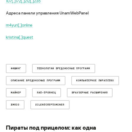
107[.]172[.]212[.]235
Адреса панели управления UnamWebPanel
m4yuri[.]online
kristina[.]quest
ФИШИНГ
ТЕХНОЛОГИИ ВРЕДОНОСНЫХ ПРОГРАММ
ОПИСАНИЕ ВРЕДОНОСНЫХ ПРОГРАММ
КОМПЬЮТЕРНОЕ ПИРАТСТВО
МАЙНЕР
RAT-ТРОЯНЕЦ
БРАУЗЕРНЫЕ РАСШИРЕНИЯ
XMRIG
SILENTCRYPTOMINER
Пираты под прицелом: как одна