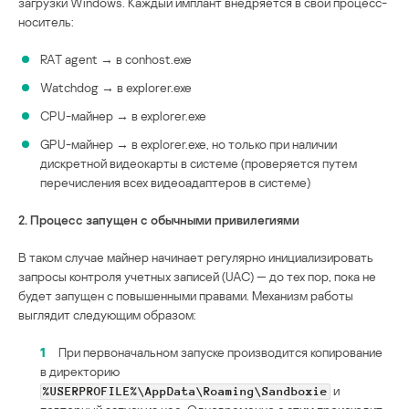
загрузки Windows. Каждый имплант внедряется в свой процесс-
носитель:
RAT agent → в conhost.exe
Watchdog → в explorer.exe
CPU-майнер → в explorer.exe
GPU-майнер → в explorer.exe, но только при наличии
дискретной видеокарты в системе (проверяется путем
перечисления всех видеоадаптеров в системе)
2. Процесс запущен с обычными привилегиями
В таком случае майнер начинает регулярно инициализировать
запросы контроля учетных записей (UAC) — до тех пор, пока не
будет запущен с повышенными правами. Механизм работы
выглядит следующим образом:
1
При первоначальном запуске производится копирование
в директорию
и
%USERPROFILE%\AppData\Roaming\Sandboxie