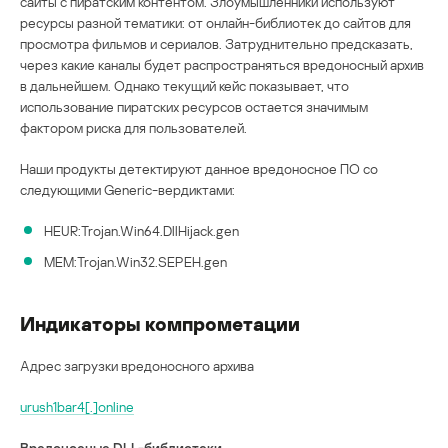
сайты с пиратским контентом. Злоумышленники используют
ресурсы разной тематики: от онлайн-библиотек до сайтов для
просмотра фильмов и сериалов. Затруднительно предсказать,
через какие каналы будет распространяться вредоносный архив
в дальнейшем. Однако текущий кейс показывает, что
использование пиратских ресурсов остается значимым
фактором риска для пользователей.
Наши продукты детектируют данное вредоносное ПО со
следующими Generic-вердиктами:
HEUR:Trojan.Win64.DllHijack.gen
MEM:Trojan.Win32.SEPEH.gen
Индикаторы компрометации
Адрес загрузки вредоносного архива
urush1bar4[.]online
Вредоносные DLL-библиотеки