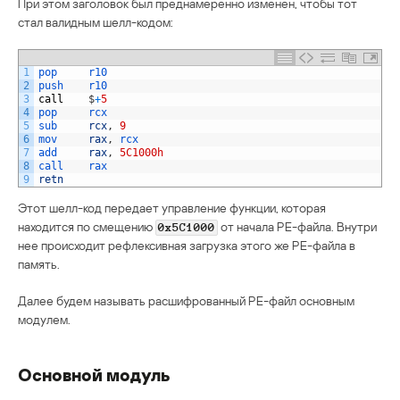
При этом заголовок был преднамеренно изменен, чтобы тот
стал валидным шелл-кодом:
1
pop     
r10
2
push    
r10
3
call
$
+
5
4
pop     
rcx 
5
sub     
rcx
,
9
6
mov     
rax
,
rcx
7
add     
rax
,
5C1000h
8
call    
rax
9
retn
Этот шелл-код передает управление функции, которая
находится по смещению
от начала PE-файла. Внутри
0x5C1000
нее происходит рефлексивная загрузка этого же PE-файла в
память.
Далее будем называть расшифрованный PE-файл основным
модулем.
Основной модуль