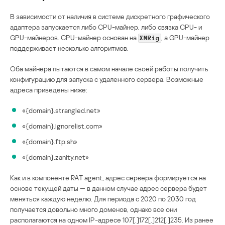
В зависимости от наличия в системе дискретного графического
адаптера запускается либо CPU-майнер, либо связка CPU- и
GPU-майнеров. CPU-майнер основан на
, а GPU-майнер
XMRig
поддерживает несколько алгоритмов.
Оба майнера пытаются в самом начале своей работы получить
конфигурацию для запуска с удаленного сервера. Возможные
адреса приведены ниже:
«{domain}.strangled.net»
«{domain}.ignorelist.com»
«{domain}.ftp.sh»
«{domain}.zanity.net»
Как и в компоненте RAT agent, адрес сервера формируется на
основе текущей даты — в данном случае адрес сервера будет
меняться каждую неделю. Для периода с 2020 по 2030 год
получается довольно много доменов, однако все они
располагаются на одном IP-адресе 107[.]172[.]212[.]235. Из ранее