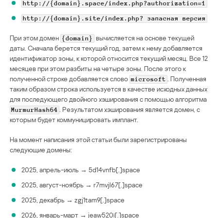
http://{domain}.space/index.php?authorization=1
http://{domain}.site/index.php? запасная версия
При этом домен
вычисляется на основе текущей
{domain}
даты. Сначала берется текущий год, затем к нему добавляется
идентификатор зоны, к которой относится текущий месяц. Все 12
месяцев при этом разбиты на четыре зоны. После этого к
полученной строке добавляется слово
. Полученная
microsoft
таким образом строка используется в качестве исходных данных
для последующего двойного хэширования с помощью алгоритма
. Результатом хэширования является домен, с
MurmurHash64
которым будет коммуницировать имплант.
На момент написания этой статьи были зарегистрированы
следующие домены:
2025, апрель-июль → 5d14vnfb[.]space
2025, август-ноябрь → r7mvjl67[.]space
2025, декабрь → zgj1tam9[.]space
2026, январь-март → jeaw520i[.]space