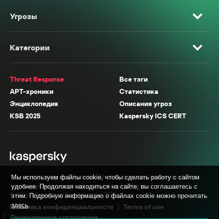
Угрозы
Категории
Threat Response
Все тэги
APT-хроники
Статистика
Энциклопедия
Описания угроз
KSB 2025
Kaspersky ICS CERT
* Facebook, Instagram, WhatsApp, Meta AI принадлежат компании Meta,
Мы используем файлы cookie, чтобы сделать работу с сайтом
признанной экстремистской организацией в России.
удобнее. Продолжая находиться на сайте, вы соглашаетесь с
© АО «Лаборатория Касперского», 2026.
этим. Подробную информацию о файлах cookie можно прочитать
здесь
.
Политика конфиденциальности
Terms of use
Лицензионное соглашение