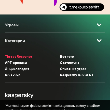
Угрозы
Категории
Threat Response
Все тэги
APT-хроники
Статистика
Энциклопедия
Описания угроз
KSB 2025
Kaspersky ICS CERT
* Facebook, Instagram, WhatsApp, Meta AI принадлежат компании Meta,
Мы используем файлы cookie, чтобы сделать работу с сайтом
признанной экстремистской организацией в России.