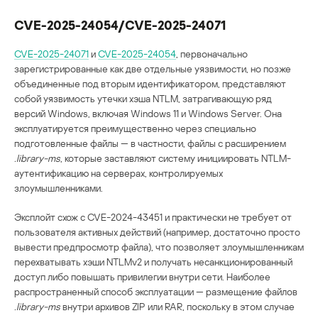
CVE-2025-24054/CVE-2025-24071
CVE-2025-24071
и
CVE-2025-24054
, первоначально
зарегистрированные как две отдельные уязвимости, но позже
объединенные под вторым идентификатором, представляют
собой уязвимость утечки хэша NTLM, затрагивающую ряд
версий Windows, включая Windows 11 и Windows Server. Она
эксплуатируется преимущественно через специально
подготовленные файлы — в частности, файлы с расширением
.library-ms
, которые заставляют систему инициировать NTLM-
аутентификацию на серверах, контролируемых
злоумышленниками.
Эксплойт схож с CVE-2024-43451 и практически не требует от
пользователя активных действий (например, достаточно просто
вывести предпросмотр файла), что позволяет злоумышленникам
перехватывать хэши NTLMv2 и получать несанкционированный
доступ либо повышать привилегии внутри сети. Наиболее
распространенный способ эксплуатации — размещение файлов
.library-ms
внутри архивов ZIP или RAR, поскольку в этом случае