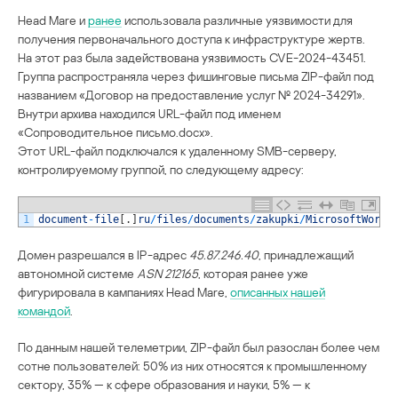
Head Mare и
ранее
использовала различные уязвимости для
получения первоначального доступа к инфраструктуре жертв.
На этот раз была задействована уязвимость CVE-2024-43451.
Группа распространяла через фишинговые письма ZIP-файл под
названием «Договор на предоставление услуг № 2024-34291».
Внутри архива находился URL-файл под именем
«Сопроводительное письмо.docx».
Этот URL-файл подключался к удаленному SMB-серверу,
контролируемому группой, по следующему адресу:
1
document
-
file
[
.
]
ru
/
files
/
documents
/
zakupki
/
MicrosoftWord
.
Домен разрешался в IP-адрес
45.87.246.40
, принадлежащий
автономной системе
ASN 212165
, которая ранее уже
фигурировала в кампаниях Head Mare,
описанных нашей
командой
.
По данным нашей телеметрии, ZIP-файл был разослан более чем
сотне пользователей: 50% из них относятся к промышленному
сектору, 35% — к сфере образования и науки, 5% — к