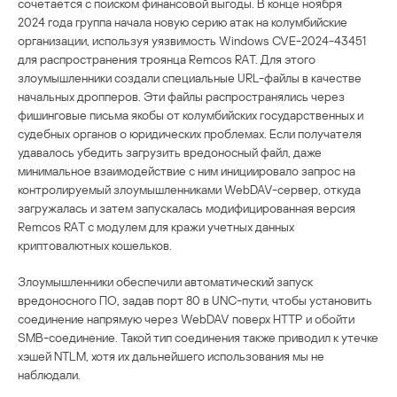
сочетается с поиском финансовой выгоды. В конце ноября
2024 года группа начала новую серию атак на колумбийские
организации, используя уязвимость Windows CVE-2024-43451
для распространения троянца Remcos RAT. Для этого
злоумышленники создали специальные URL-файлы в качестве
начальных дропперов. Эти файлы распространялись через
фишинговые письма якобы от колумбийских государственных и
судебных органов о юридических проблемах. Если получателя
удавалось убедить загрузить вредоносный файл, даже
минимальное взаимодействие с ним инициировало запрос на
контролируемый злоумышленниками WebDAV-сервер, откуда
загружалась и затем запускалась модифицированная версия
Remcos RAT с модулем для кражи учетных данных
криптовалютных кошельков.
Злоумышленники обеспечили автоматический запуск
вредоносного ПО, задав порт 80 в UNC-пути, чтобы установить
соединение напрямую через WebDAV поверх HTTP и обойти
SMB-соединение. Такой тип соединения также приводил к утечке
хэшей NTLM, хотя их дальнейшего использования мы не
наблюдали.