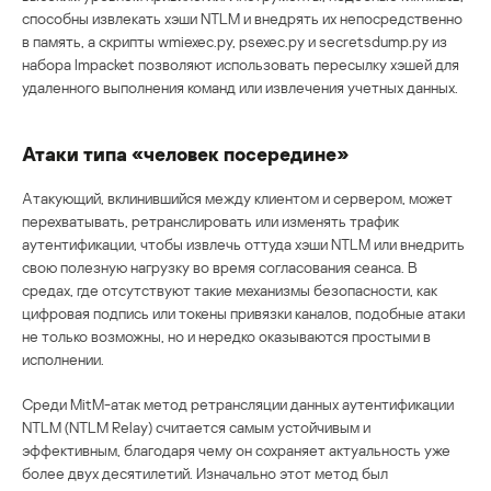
способны извлекать хэши NTLM и внедрять их непосредственно
в память, а скрипты wmiexec.py, psexec.py и secretsdump.py из
набора Impacket позволяют использовать пересылку хэшей для
удаленного выполнения команд или извлечения учетных данных.
Атаки типа «человек посередине»
Атакующий, вклинившийся между клиентом и сервером, может
перехватывать, ретранслировать или изменять трафик
аутентификации, чтобы извлечь оттуда хэши NTLM или внедрить
свою полезную нагрузку во время согласования сеанса. В
средах, где отсутствуют такие механизмы безопасности, как
цифровая подпись или токены привязки каналов, подобные атаки
не только возможны, но и нередко оказываются простыми в
исполнении.
Среди MitM-атак метод ретрансляции данных аутентификации
NTLM (NTLM Relay) считается самым устойчивым и
эффективным, благодаря чему он сохраняет актуальность уже
более двух десятилетий. Изначально этот метод был