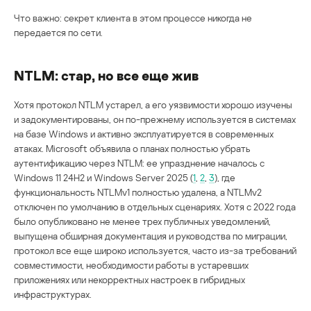
Что важно: секрет клиента в этом процессе никогда не
передается по сети.
NTLM: стар, но все еще жив
Хотя протокол NTLM устарел, а его уязвимости хорошо изучены
и задокументированы, он по-прежнему используется в системах
на базе Windows и активно эксплуатируется в современных
атаках. Microsoft объявила о планах полностью убрать
аутентификацию через NTLM: ее упразднение началось с
Windows 11 24H2 и Windows Server 2025 (
1
,
2
,
3
), где
функциональность NTLMv1 полностью удалена, а NTLMv2
отключен по умолчанию в отдельных сценариях. Хотя с 2022 года
было опубликовано не менее трех публичных уведомлений,
выпущена обширная документация и руководства по миграции,
протокол все еще широко используется, часто из-за требований
совместимости, необходимости работы в устаревших
приложениях или некорректных настроек в гибридных
инфраструктурах.