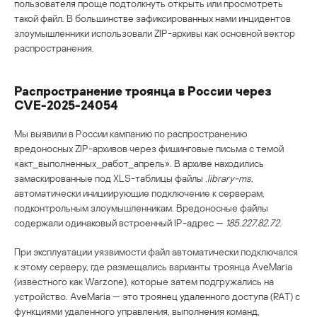
пользователя проще подтолкнуть открыть или просмотреть
такой файл. В большинстве зафиксированных нами инцидентов
злоумышленники использовали ZIP-архивы как основной вектор
распространения.
Распространение троянца в России через
CVE-2025-24054
Мы выявили в России кампанию по распространению
вредоносных ZIP-архивов через фишинговые письма с темой
«акт_выполненных_работ_апрель». В архиве находились
замаскированные под XLS-таблицы файлы
.library-ms
,
автоматически инициирующие подключение к серверам,
подконтрольным злоумышленникам. Вредоносные файлы
содержали одинаковый встроенный IP-адрес —
185.227.82.72
.
При эксплуатации уязвимости файл автоматически подключался
к этому серверу, где размещались варианты троянца AveMaria
(известного как Warzone), которые затем подгружались на
устройство. AveMaria — это троянец удаленного доступа (RAT) с
функциями удаленного управления, выполнения команд,