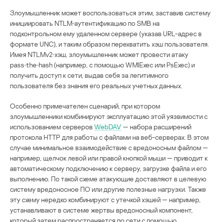
Злоумышленник может воспользоваться этим, заставив систему
инициировать NTLM‑аутентификацию по SMB на
подконтрольном ему удаленном сервере (указав URL-адрес в
формате UNC), и таким образом перехватить хэш пользователя.
Имея NTLMv2‑хэш, злоумышленник может провести атаку
pass‑the‑hash (например, с помощью WMIExec или PsExec) и
получить доступ к сети, выдав себя за легитимного
пользователя без знания его реальных учетных данных.
Особенно примечателен сценарий, при котором
злоумышленники комбинируют эксплуатацию этой уязвимости с
использованием серверов
WebDAV
— набора расширений
протокола HTTP для работы с файлами на веб-серверах. В этом
случае минимальное взаимодействие с вредоносным файлом —
например, щелчок левой или правой кнопкой мыши — приводит к
автоматическому подключению к серверу, загрузке файла и его
выполнению. По такой схеме атакующие доставляют в целевую
систему вредоносное ПО или другие полезные нагрузки. Также
эту схему нередко комбинируют с утечкой хэшей — например,
устанавливают в системе жертвы вредоносный компонент,
который затем распространяется по сети с помощью