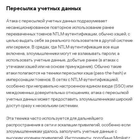
Пересылка учетных данных
Атака с пересылкой учетных данных подразумевает
несанкционированное повторное использование ранее
перехваченных токенов NTLM‑аутентификации, обычно хэшей, с
целью выдать себя за реального пользователя в другой системе
или сервисе. В средах, где NTLM‑аутентификация все еще
включена, злоумышленники могут не взламывать пароли, а
использовать учетные данные, добытые ранее (в атаках с
утечками хэшей или на основе принуждения). Обычно такие
атаки полагаются на техники пересылки хэша (pass‑the‑hash) и
имперсонации токенов. В сетях с NTLM‑аутентификацией,
особенно при неправильно настроенном едином входе (SSO) или
междоменных доверительных отношениях, атака с пересылкой
учетных данных может предоставить злоумышленникам широкий
доступ сразу к нескольким системам.
Эта техника часто используется для дальнейшего
распространения в сети и эскалации привилегий, особенно если
злоумышленникам удалось заполучить учетные данные с
высоким уровнем привилегий. Инструменты, подобные Mimikatz,