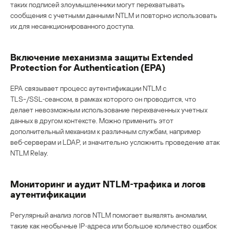
таких подписей злоумышленники могут перехватывать
сообщения с учетными данными NTLM и повторно использовать
их для несанкционированного доступа.
Включение механизма защиты Extended
Protection for Authentication (EPA)
EPA связывает процесс аутентификации NTLM с
TLS-/SSL‑сеансом, в рамках которого он проводится, что
делает невозможным использование перехваченных учетных
данных в другом контексте. Можно применить этот
дополнительный механизм к различным службам, например
веб‑серверам и LDAP, и значительно усложнить проведение атак
NTLM Relay.
Мониторинг и аудит NTLM‑трафика и логов
аутентификации
Регулярный анализ логов NTLM помогает выявлять аномалии,
такие как необычные IP‑адреса или большое количество ошибок