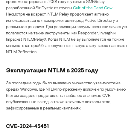
продемонстрирован в 2001 году в утилите SMBRelay,
разработанной Sir Dystic из группы
Cult of the Dead Cow
.
Несмотря на возраст, NTLM Relay продолжает активно
использоваться для компрометации сред Active Directory в
реальных сценариях. Для реализации злоумышленники зачастую
полагаются на такие инструменты, как Responder, Inveigh и
Impacket NTLMRelayX. Когда NTLM Relay выполняется на той же
машине, с которой был получен хэш, такую атаку также называют
NTLM Reflection.
Эксплуатация NTLM в 2025 году
За последние годы было выявлено множество уязвимостей в
средах Windows, где NTLM по‑прежнему включен по умолчанию.
В этом разделе представлены наиболее значимые CVE,
опубликованные за год, а также ключевые векторы атак,
зафиксированные в реальных кампаниях.
CVE-2024‑43451