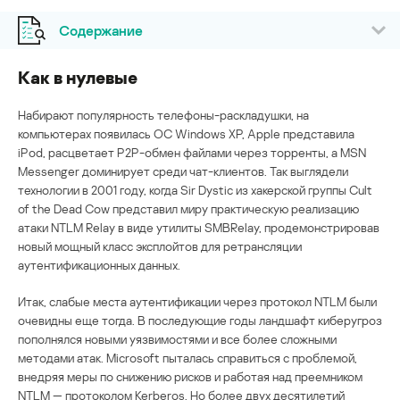
Содержание
Как в нулевые
Набирают популярность телефоны-раскладушки, на
компьютерах появилась ОС Windows XP, Apple представила
iPod, расцветает P2P-обмен файлами через торренты, а MSN
Messenger доминирует среди чат-клиентов. Так выглядели
технологии в 2001 году, когда Sir Dystic из хакерской группы Cult
of the Dead Cow представил миру практическую реализацию
атаки NTLM Relay в виде утилиты SMBRelay, продемонстрировав
новый мощный класс эксплойтов для ретрансляции
аутентификационных данных.
Итак, слабые места аутентификации через протокол NTLM были
очевидны еще тогда. В последующие годы ландшафт киберугроз
пополнялся новыми уязвимостями и все более сложными
методами атак. Microsoft пыталась справиться с проблемой,
внедряя меры по снижению рисков и работая над преемником
NTLM — протоколом Kerberos. Но более двух десятилетий