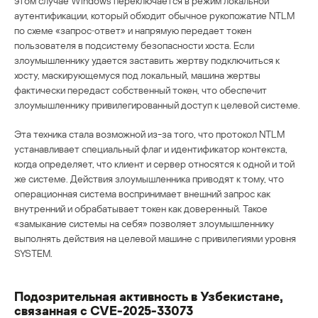
этом случае Windows переключается в режим локальной
аутентификации, который обходит обычное рукопожатие NTLM
по схеме «запрос‑ответ» и напрямую передает токен
пользователя в подсистему безопасности хоста. Если
злоумышленнику удается заставить жертву подключиться к
хосту, маскирующемуся под локальный, машина жертвы
фактически передаст собственный токен, что обеспечит
злоумышленнику привилегированный доступ к целевой системе.
Эта техника стала возможной из-за того, что протокол NTLM
устанавливает специальный флаг и идентификатор контекста,
когда определяет, что клиент и сервер относятся к одной и той
же системе. Действия злоумышленника приводят к тому, что
операционная система воспринимает внешний запрос как
внутренний и обрабатывает токен как доверенный. Такое
«замыкание системы на себя» позволяет злоумышленнику
выполнять действия на целевой машине с привилегиями уровня
SYSTEM.
Подозрительная активность в Узбекистане,
связанная с CVE-2025-33073