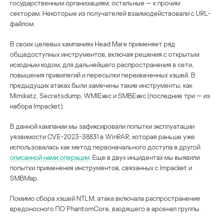
государственным организациям; остальные — к прочим
секторам. Некоторые из получателей взаимодействовали с URL-
файлом.
В своих целевых кампаниях Head Mare применяет ряд
общедоступных инструментов, включая решения с открытым
исходным кодом, для дальнейшего распространения в сети,
повышения привилегий и пересылки перехваченных хэшей. В
предыдущих атаках были замечены такие инструменты, как
Mimikatz, Secretsdump, WMIExec и SMBExec (последние три — из
набора Impacket).
В данной кампании мы зафиксировали попытки эксплуатации
уязвимости CVE-2023-38831 в WinRAR, которая раньше уже
использовалась как метод первоначального доступа в другой
описанной нами операции
. Еще в двух инцидентах мы выявили
попытки применения инструментов, связанных с Impacket и
SMBMap.
Помимо сбора хэшей NTLM, атака включала распространение
вредоносного ПО PhantomCore, входящего в арсенал группы.