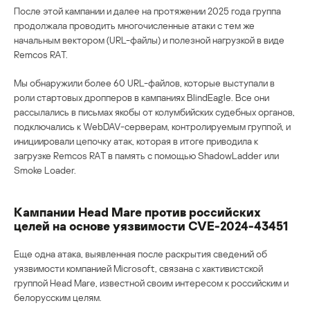
После этой кампании и далее на протяжении 2025 года группа
продолжала проводить многочисленные атаки с тем же
начальным вектором (URL-файлы) и полезной нагрузкой в виде
Remcos RAT.
Мы обнаружили более 60 URL-файлов, которые выступали в
роли стартовых дропперов в кампаниях BlindEagle. Все они
рассылались в письмах якобы от колумбийских судебных органов,
подключались к WebDAV-серверам, контролируемым группой, и
инициировали цепочку атак, которая в итоге приводила к
загрузке Remcos RAT в память с помощью ShadowLadder или
Smoke Loader.
Кампании Head Mare против российских
целей на основе уязвимости CVE-2024-43451
Еще одна атака, выявленная после раскрытия сведений об
уязвимости компанией Microsoft, связана с хактивистской
группой Head Mare, известной своим интересом к российским и
белорусским целям.