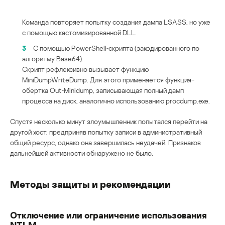
Команда повторяет попытку создания дампа LSASS, но уже
с помощью кастомизированной DLL.
3
С помощью PowerShell‑скрипта (закодированного по
алгоритму Base64):
Скрипт рефлексивно вызывает функцию
MiniDumpWriteDump. Для этого применяется функция-
обертка Out‑Minidump, записывающая полный дамп
процесса на диск, аналогично использованию procdump.exe.
Спустя несколько минут злоумышленник попытался перейти на
другой хост, предприняв попытку записи в административный
общий ресурс, однако она завершилась неудачей. Признаков
дальнейшей активности обнаружено не было.
Методы защиты и рекомендации
Отключение или ограничение использования
NTLM