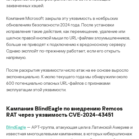
захваченных хэшей.
Компания Microsoft закрыла эту уязвимость в ноябрьских
обновлениях безопасности 2024 года. После установки
исправления такие действия, как перемещение, удаление или
щелчок правой кнопкой мыши по URL-файлам злоумышленников,
больше не приводят к подключению к вредоносному серверу.
Однако эксплойт по-прежнему работает, если его открыть
напрямую.
После раскрытия уязвимости число атак на ее основе выросло
экспоненциально. К июлю текущего года мы обнаружили около
600 потенциально опасных URL-файлов с признаками
эксплуатации этой уязвимости.
Кампания BlindEagle по внедрению Remcos
RAT через уязвимость CVE-2024-43451
BlindEagle
— APT-группа, атакующая цели в Латинской Америке и
известная многоцелевыми кампаниями, в которых кибершпионаж