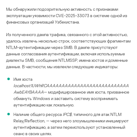
Мы обнаружили подозрительную активность с признаками
эксплуатации уязвимости CVE-2025-33073 в системе одной из
финансовых организаций Узбекистана.
Из полученного дампа трафика, связанного с этой активностью,
удалось извлечь несколько строк, соответствующих фрагментам
NTLM-аутентификации через SMB. В дампе присутствуют
данные согласования аутентификации, включая используемые
диалекты SMB, сообщения NTLMSSP, имена хостов и доменные
данные. В частности, мы извлекли следующие индикаторы:
Имя хоста
localhost1UWhRCAAAAAAAAAAAAAAAAAAAAAAAAAAA
AwbEAYBAAAA
— модифицированное имя хоста, призванное
обмануть Windows и заставить систему воспринимать
аутентификацию как локальную.
Наличие общего ресурса
IPC$
, типичного для атак NTLM
Relay/Reflection, — через него злоумышленники инициируют
аутентификацию, а затем переиспользуют установленный
сеанс в своих целях.