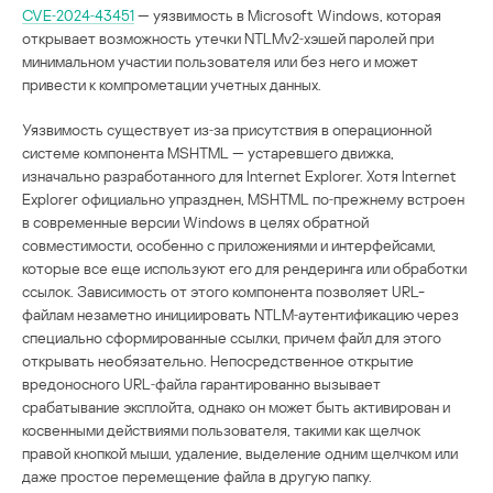
CVE‑2024‑43451
— уязвимость в Microsoft Windows, которая
открывает возможность утечки NTLMv2‑хэшей паролей при
минимальном участии пользователя или без него и может
привести к компрометации учетных данных.
Уязвимость существует из‑за присутствия в операционной
системе компонента MSHTML — устаревшего движка,
изначально разработанного для Internet Explorer. Хотя Internet
Explorer официально упразднен, MSHTML по‑прежнему встроен
в современные версии Windows в целях обратной
совместимости, особенно с приложениями и интерфейсами,
которые все еще используют его для рендеринга или обработки
ссылок. Зависимость от этого компонента позволяет URL-
файлам незаметно инициировать NTLM‑аутентификацию через
специально сформированные ссылки, причем файл для этого
открывать необязательно. Непосредственное открытие
вредоносного URL‑файла гарантированно вызывает
срабатывание эксплойта, однако он может быть активирован и
косвенными действиями пользователя, такими как щелчок
правой кнопкой мыши, удаление, выделение одним щелчком или
даже простое перемещение файла в другую папку.