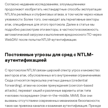
Согласно недавним исследованиям, злоумышленники
продолжают изобретать нестандартные способы эксплуатации
NTLM в релейных и спуфинговых атаках, в том числе через новые
уязвимости. Более того, они находят альтернативные векторы
атак, специфичные для этого протокола. Далее в статье мы
подробно рассмотрим эти векторы, в частности возможность
автоматической загрузки и выполнения вредоносного ПО через
WebDAV после попытки NTLM-аутентификации.
Постоянные угрозы для сред с NTLM-
аутентификацией
С протоколом NTLM связан широкий спектр угроз и множество
векторов атак, обусловленных его внутренними ограничениями.
Сюда относятся пересылка учетных данных (credential
forwarding), атаки на основе принуждения (coercion-based
attacks), перехват хэшей и различные варианты атак типа
«человек посередине» (man-in-the-middle, MitM). Все они
вызваны отсутствием современных механизмов безопасности,
таких как привязка каналов и взаимная аутентификация. Прежде