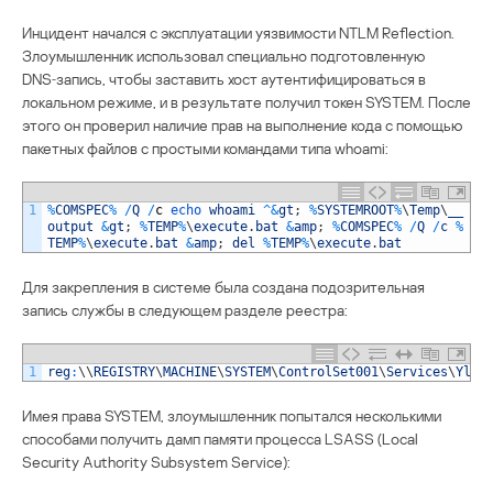
Инцидент начался с эксплуатации уязвимости NTLM Reflection.
Злоумышленник использовал специально подготовленную
DNS‑запись, чтобы заставить хост аутентифицироваться в
локальном режиме, и в результате получил токен SYSTEM. После
этого он проверил наличие прав на выполнение кода с помощью
пакетных файлов с простыми командами типа whoami:
1
%
COMSPEC
%
/
Q
/
c
echo 
whoami
^
&
gt
;
%
SYSTEMROOT
%
\
Temp
\
__
output
&
gt
;
%
TEMP
%
\
execute
.
bat
&
amp
;
%
COMSPEC
%
/
Q
/
c
%
TEMP
%
\
execute
.
bat
&
amp
;
del
%
TEMP
%
\
execute
.
bat
Для закрепления в системе была создана подозрительная
запись службы в следующем разделе реестра:
1
reg
:
\
\
REGISTRY
\
MACHINE
\
SYSTEM
\
ControlSet001
\
Services
\
YlHX
Имея права SYSTEM, злоумышленник попытался несколькими
способами получить дамп памяти процесса LSASS (Local
Security Authority Subsystem Service):