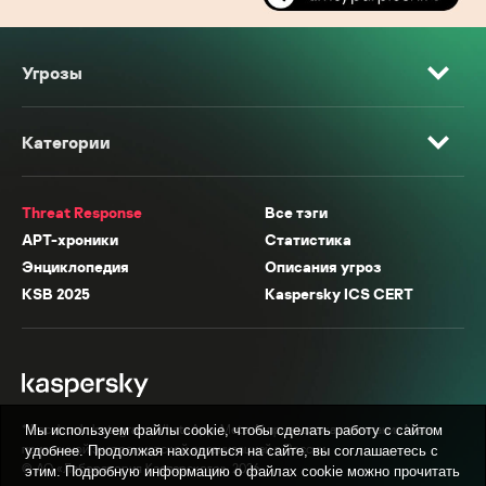
Угрозы
Категории
Threat Response
Все тэги
APT-хроники
Статистика
Энциклопедия
Описания угроз
KSB 2025
Kaspersky ICS CERT
* Facebook, Instagram, WhatsApp, Meta AI принадлежат компании Meta,
Мы используем файлы cookie, чтобы сделать работу с сайтом
признанной экстремистской организацией в России.
удобнее. Продолжая находиться на сайте, вы соглашаетесь с
© АО «Лаборатория Касперского», 2026.
этим. Подробную информацию о файлах cookie можно прочитать