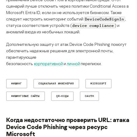
сценарий лучше отключить через политики Conditional Access в
Microsoft Entra ID, если он не используется бизнесом. Также
следует настроить мониторинг событий
,
DeviceCodeSignIn
статуса соответствия устройств (
) и
device compliance
аномалий входа из необычных локаций.
Дополнительную защиту от атак Device Code Phishing помогут
обеспечить надежные решения для электронной почты,
гарантирующие
безопасность
корпоративной
и
личной
переписки.
ФИШИНГ
СОЦИАЛЬНАЯ ИНЖЕНЕРИЯ
MICROSOFT
ФИШИНГОВЫЕ САЙТЫ
QR-КОДЫ
OAUTH
Когда недостаточно проверить URL: атака
Device Code Phishing через ресурс
Microsoft