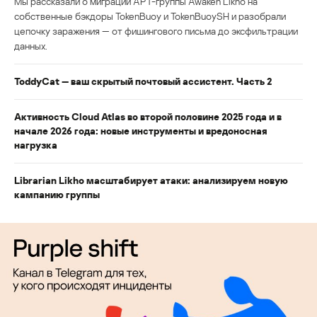
Мы рассказали о миграции APT-группы Awaken Likho на
собственные бэкдоры TokenBuoy и TokenBuoySH и разобрали
цепочку заражения — от фишингового письма до эксфильтрации
данных.
ToddyCat — ваш скрытый почтовый ассистент. Часть 2
Активность Cloud Atlas во второй половине 2025 года и в
начале 2026 года: новые инструменты и вредоносная
нагрузка
Librarian Likho масштабирует атаки: анализируем новую
кампанию группы