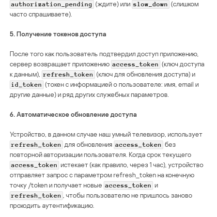
(ждите) или
(слишком
authorization_pending
slow_down
часто спрашиваете).
5. Получение токенов доступа
После того как пользователь подтвердил доступ приложению,
сервер возвращает приложению
(ключ доступа
access_token
к данным),
(ключ для обновления доступа) и
refresh_token
(токен с информацией о пользователе: имя, email и
id_token
другие данные) и ряд других служебных параметров.
6. Автоматическое обновление доступа
Устройство, в данном случае наш умный телевизор, использует
для обновления
без
refresh_token
access_token
повторной авторизации пользователя. Когда срок текущего
истекает (как правило, через 1 час), устройство
access_token
отправляет запрос с параметром refresh_token на конечную
точку /token и получает новые
и
access_token
, чтобы пользователю не пришлось заново
refresh_token
проходить аутентификацию.