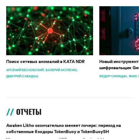
Поиск сетевых аномалий в KATA NDR
Новый инструмент 
шифровальщик Gen
АРСЕНИЙ ВЕСНОВСКИЙ
ВАЛЕРИЙ АКУЛЕНКО
ДМИТРИЙ САБАДАШ
ФЕДОР СИНИЦЫН
ЯНИС 
ОТЧЕТЫ
Awaken Likho окончательно меняет почерк: переход на
собственные бэкдоры TokenBuoy и TokenBuoySH