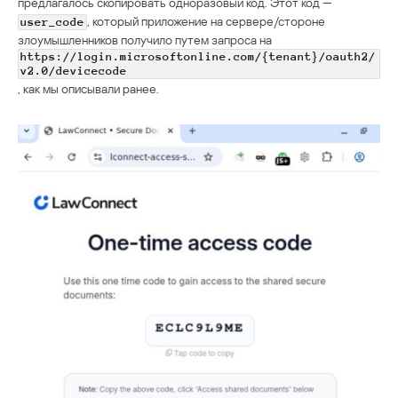
предлагалось скопировать одноразовый код. Этот код —
, который приложение на сервере/стороне
user_code
злоумышленников получило путем запроса на
https://login.microsoftonline.com/{tenant}/oauth2/
v2.0/devicecode
, как мы описывали ранее.