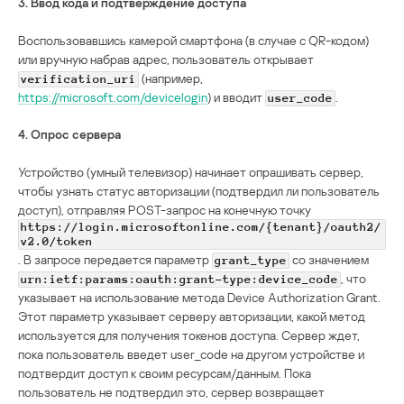
3. Ввод кода и подтверждение доступа
Воспользовавшись камерой смартфона (в случае с QR-кодом)
или вручную набрав адрес, пользователь открывает
(например,
verification_uri
https://microsoft.com/devicelogin
) и вводит
.
user_code
4. Опрос сервера
Устройство (умный телевизор) начинает опрашивать сервер,
чтобы узнать статус авторизации (подтвердил ли пользователь
доступ), отправляя POST-запрос на конечную точку
https://login.microsoftonline.com/{tenant}/oauth2/
v2.0/token
. В запросе передается параметр
со значением
grant_type
, что
urn:ietf:params:oauth:grant-type:device_code
указывает на использование метода Device Authorization Grant.
Этот параметр указывает серверу авторизации, какой метод
используется для получения токенов доступа. Сервер ждет,
пока пользователь введет user_code на другом устройстве и
подтвердит доступ к своим ресурсам/данным. Пока
пользователь не подтвердил это, сервер возвращает