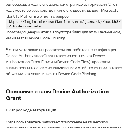
одноразовый код на специальной странице авторизации. Этот
код вместе со ссылкой, где нужно его ввести, выдает Microsoft
Identity Platform в ответ на запрос
https://login.microsoftonline.com/{tenant}/oauth2/
v2.0/devicecode
, поэтому сценарий атаки, злоупотребляющий этим механизмом,
называется Device Code Phishing.
В этом материале мы расскажем, как работает спецификация
Device Authorization Grant (также известная, как Device
Authorization Grant Flow или Device Code Flow), проведем
анализ реальных атак с использованием этой технологии, а также
объясним, как защититься от Device Code Phishing.
Основные этапы Device Authorization
Grant
1.
Запрос кода авторизации
Когда пользователь запускает приложение на клиентском
устройстве (например, онлайн-кинотеатр на умном телевизоре),