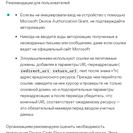
Рекомендации для пользователей:
Если вы не инициировали вход на устройство с помощью
Microsoft Device Authorization Grant, не подтверждайте
авторизацию.
Никогда не вводите коды авторизации, полученные в
неожиданных письмах или сообщениях, даже если ссылка
ведет на официальный сайт Microsoft.
Злоумышленники используют ссылки на легитимные
домены, добавляя в параметры URL-переадресации (
,
, next после знака «?»)
redirect_uri
return_url
адрес вредоносного ресурса. Прежде чем перейти по
ссылке, наведите на нее курсор и проверьте не только
основной домен, но и подозрительные параметры
переадресации, а после перехода убедитесь, что
конечный URL соответствует ожидаемому ресурсу —
это обязательный минимум перед вводом учетных
данных.
Организациям рекомендуем оценить необходимость
применения Device Code Flow в корпоративной среде. Этот