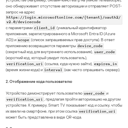
оно обнаруживает отсутствие авторизации и отправляет POST-
запрос на адрес
https://login.microsoftonline.com/{tenant}/oauth2/
v2.0/devicecode
с параметрами
(уникальный идентификатор
client_id
приложения, зарегистрированного в Microsoft Entra ID (Azure
AD)) и
(список запрашиваемых прав доступа). В ответ
scope
приложению возвращаются параметры
device_code
(секретный код для внутреннего использования),
user_code
(короткий код, который увидит пользователь),
(ссылка, куда нужно зайти),
verification_uri
expires_in
(время жизни кода) и
(как часто опрашивать сервер).
interval
2. Отображение кода пользователю
Устройство демонстрирует пользователю
и
user_code
, предлагая пройти авторизацию на другом
verification_uri
устройстве. К примеру, Smart TV показывает код и ссылку, чтобы
их ввели на смартфоне, при этом ссылка
verification_uri
может быть представлена в виде QR-кода.