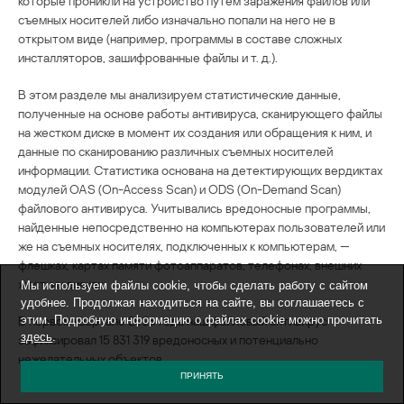
которые проникли на устройство путем заражения файлов или
съемных носителей либо изначально попали на него не в
открытом виде (например, программы в составе сложных
инсталляторов, зашифрованные файлы и т. д.).
В этом разделе мы анализируем статистические данные,
полученные на основе работы антивируса, сканирующего файлы
на жестком диске в момент их создания или обращения к ним, и
данные по сканированию различных съемных носителей
информации. Статистика основана на детектирующих вердиктах
модулей OAS (On-Access Scan) и ODS (On-Demand Scan)
файлового антивируса. Учитывались вредоносные программы,
найденные непосредственно на компьютерах пользователей или
же на съемных носителях, подключенных к компьютерам, —
флешках, картах памяти фотоаппаратов, телефонах, внешних
жестких дисках.
Мы используем файлы cookie, чтобы сделать работу с сайтом
удобнее. Продолжая находиться на сайте, вы соглашаетесь с
В первом квартале 2026 года наш файловый антивирус
этим. Подробную информацию о файлах cookie можно прочитать
здесь
.
зафиксировал 15 831 319 вредоносных и потенциально
нежелательных объектов.
ПРИНЯТЬ