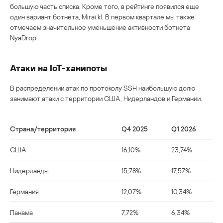
большую часть списка. Кроме того, в рейтинге появился еще
один вариант ботнета, Mirai.kl. В первом квартале мы также
отмечаем значительное уменьшение активности ботнета
NyaDrop.
Атаки на IoT-ханипоты
В распределении атак по протоколу SSH наибольшую долю
занимают атаки с территории США, Нидерландов и Германии.
Страна/территория
Q4 2025
Q1 2026
США
16,10%
23,74%
Нидерланды
15,78%
17,57%
Германия
12,07%
10,34%
Панама
7,72%
6,34%