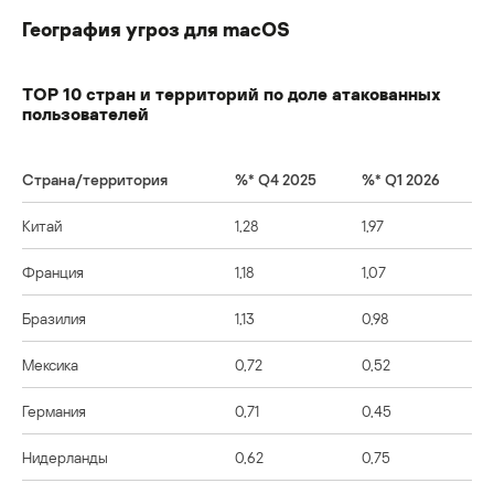
География угроз для macOS
TOP 10 стран и территорий по доле атакованных
пользователей
Страна/территория
%*
Q4 2025
%*
Q1 2026
Китай
1,28
1,97
Франция
1,18
1,07
Бразилия
1,13
0,98
Мексика
0,72
0,52
Германия
0,71
0,45
Нидерланды
0,62
0,75