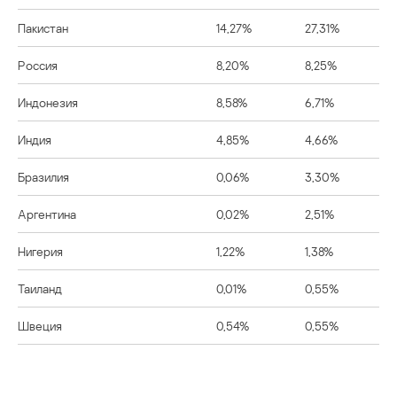
Пакистан
14,27%
27,31%
Россия
8,20%
8,25%
Индонезия
8,58%
6,71%
Индия
4,85%
4,66%
Бразилия
0,06%
3,30%
Аргентина
0,02%
2,51%
Нигерия
1,22%
1,38%
Таиланд
0,01%
0,55%
Швеция
0,54%
0,55%