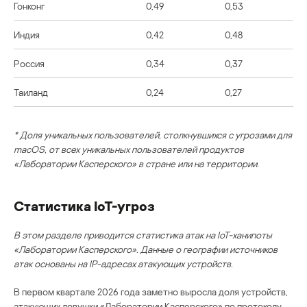
Гонконг
0,49
0,53
Индия
0,42
0,48
Россия
0,34
0,37
Таиланд
0,24
0,27
* Доля уникальных пользователей, столкнувшихся с угрозами для
macOS, от всех уникальных пользователей продуктов
«Лаборатории Касперского» в стране или на территории.
Статистика IoT-угроз
В этом разделе приводится статистика атак на IoT-ханипоты
«Лаборатории Касперского». Данные о географии источников
атак основаны на IP-адресах атакующих устройств.
В первом квартале 2026 года заметно выросла доля устройств,
атакующих ловушки «Лаборатории Касперского» по протоколу