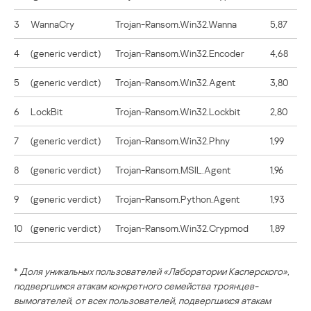
3
WannaCry
Trojan-Ransom.Win32.Wanna
5,87
4
(generic verdict)
Trojan-Ransom.Win32.Encoder
4,68
5
(generic verdict)
Trojan-Ransom.Win32.Agent
3,80
6
LockBit
Trojan-Ransom.Win32.Lockbit
2,80
7
(generic verdict)
Trojan-Ransom.Win32.Phny
1,99
8
(generic verdict)
Trojan-Ransom.MSIL.Agent
1,96
9
(generic verdict)
Trojan-Ransom.Python.Agent
1,93
10
(generic verdict)
Trojan-Ransom.Win32.Crypmod
1,89
*
Доля уникальных пользователей «Лаборатории Касперского»,
подвергшихся атакам конкретного семейства троянцев-
вымогателей, от всех пользователей, подвергшихся атакам