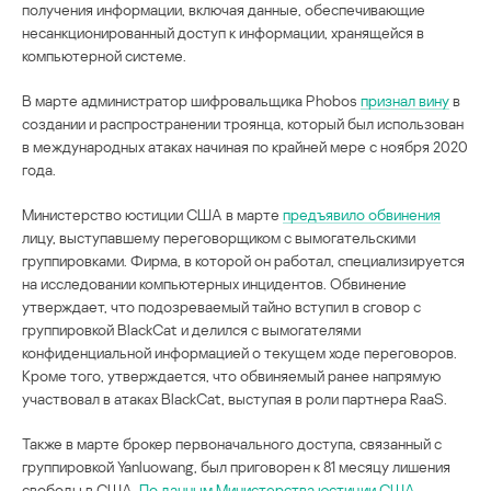
получения информации, включая данные, обеспечивающие
несанкционированный доступ к информации, хранящейся в
компьютерной системе.
В марте администратор шифровальщика Phobos
признал вину
в
создании и распространении троянца, который был использован
в международных атаках начиная по крайней мере с ноября 2020
года.
Министерство юстиции США в марте
предъявило обвинения
лицу, выступавшему переговорщиком с вымогательскими
группировками. Фирма, в которой он работал, специализируется
на исследовании компьютерных инцидентов. Обвинение
утверждает, что подозреваемый тайно вступил в сговор с
группировкой BlackCat и делился с вымогателями
конфиденциальной информацией о текущем ходе переговоров.
Кроме того, утверждается, что обвиняемый ранее напрямую
участвовал в атаках BlackCat, выступая в роли партнера RaaS.
Также в марте брокер первоначального доступа, связанный с
группировкой Yanluowang, был приговорен к 81 месяцу лишения
свободы в США.
По данным Министерства юстиции США
,