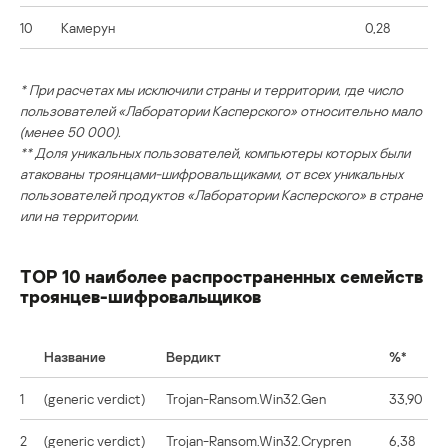
10
Камерун
0,28
* При расчетах мы исключили страны и территории, где число
пользователей «Лаборатории Касперского» относительно мало
(менее 50 000).
** Доля уникальных пользователей, компьютеры которых были
атакованы троянцами-шифровальщиками, от всех уникальных
пользователей продуктов «Лаборатории Касперского» в стране
или на территории.
TОР 10 наиболее распространенных семейств
троянцев-шифровальщиков
Название
Вердикт
%*
1
(generic verdict)
Trojan-Ransom.Win32.Gen
33,90
2
(generic verdict)
Trojan-Ransom.Win32.Crypren
6,38