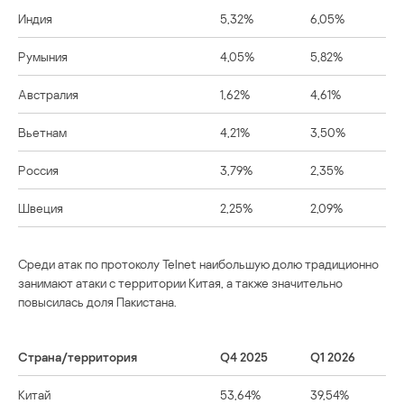
Индия
5,32%
6,05%
Румыния
4,05%
5,82%
Австралия
1,62%
4,61%
Вьетнам
4,21%
3,50%
Россия
3,79%
2,35%
Швеция
2,25%
2,09%
Среди атак по протоколу Telnet наибольшую долю традиционно
занимают атаки с территории Китая, а также значительно
повысилась доля Пакистана.
Страна/территория
Q4 2025
Q1 2026
Китай
53,64%
39,54%