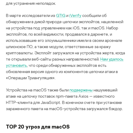
для устранения неполадок.
В марте исследователи из
GTIG
и
iVerify
сообщили об
обнаружении в дикой природе цепочки эксплойтов, нацеленной
на устройства под управлением как iOS, так и macOS. Набор
эксплойтов, по всей видимости, продавался в даркнете, и
использовавшие его злоумышленники имели в своем арсенале
шпионское ПО, а также модули, ответственные за кражу
криптовалюты. Эксплойт загружался на устройства жертв, когда
те открывали веб-сайты разных направленностей.
Нам удалось
установить
, что среди обнаруженных эксплойтов есть
обновленная версия одного из компонентов цепочки атаки в
«Операции Триангуляция».
Устройства на macOS также были
подвержены
нашумевшей
атаке на цепочку поставок npm-пакета Axios — известного
HTTP-клиента для JavaScript. В конечном счете при установке
зараженного пакета на macOS-устройства загружался бэкдор.
TOP 20 угроз для macOS