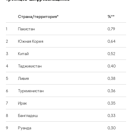
Страна/территория*
%**
1
Пакистан
0,79
2
Южная Корея
0,64
3
Китай
0,52
4
Таджикистан
0,40
5
Ливия
0,38
6
Туркменистан
0,36
7
Ирак
0,35
8
Бангладеш
0,33
9
Руанда
0,30