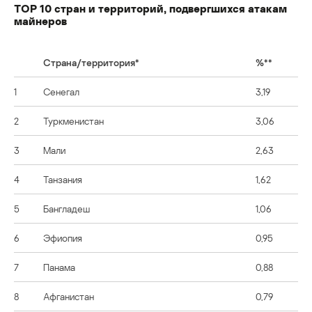
TОР 10 стран и территорий, подвергшихся атакам
майнеров
Страна/территория*
%**
1
Сенегал
3,19
2
Туркменистан
3,06
3
Мали
2,63
4
Танзания
1,62
5
Бангладеш
1,06
6
Эфиопия
0,95
7
Панама
0,88
8
Афганистан
0,79