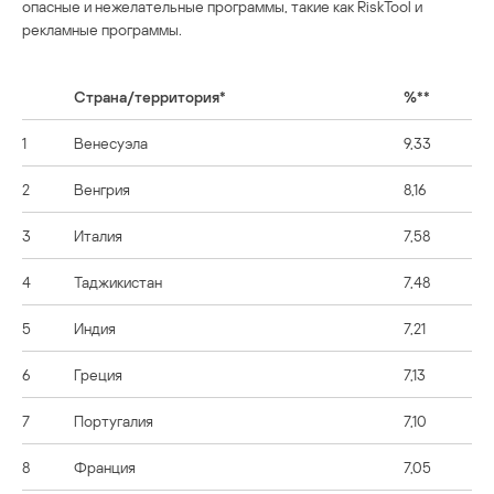
опасные и нежелательные программы, такие как RiskTool и
рекламные программы
.
Страна/территория*
%**
1
Венесуэла
9,33
2
Венгрия
8,16
3
Италия
7,58
4
Таджикистан
7,48
5
Индия
7,21
6
Греция
7,13
7
Португалия
7,10
8
Франция
7,05