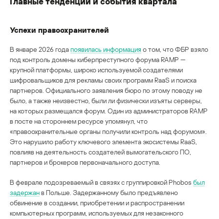
Главные тенденции и события квартала
Успехи правоохранителей
В январе 2026 года
появилась информация
о том, что ФБР взяло
под контроль домены киберпреступного форума RAMP —
крупной платформы, широко используемой создателями
шифровальщиков для рекламы своих программ RaaS и поиска
партнеров. Официального заявления бюро по этому поводу не
было, а также неизвестно, были ли физически изъяты серверы,
на которых размещался форум. Один из администраторов RAMP
в посте на стороннем ресурсе упомянул, что
«правоохранительные органы получили контроль над форумом».
Это нарушило работу ключевого элемента экосистемы RaaS,
повлияв на деятельность создателей вымогательского ПО,
партнеров и брокеров первоначального доступа.
В феврале подозреваемый в связях с группировкой Phobos
был
задержан
в Польше. Задержанному было предъявлено
обвинение в создании, приобретении и распространении
компьютерных программ, используемых для незаконного