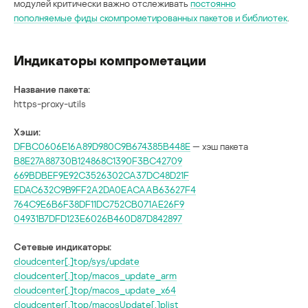
модулей критически важно отслеживать
постоянно
пополняемые фиды скомпрометированных пакетов и библиотек
.
Индикаторы компрометации
Название пакета:
https-proxy-utils
Хэши:
DFBC0606E16A89D980C9B674385B448E
— хэш пакета
B8E27A88730B124868C1390F3BC42709
669BDBEF9E92C3526302CA37DC48D21F
EDAC632C9B9FF2A2DA0EACAAB63627F4
764C9E6B6F38DF11DC752CB071AE26F9
04931B7DFD123E6026B460D87D842897
Сетевые индикаторы:
cloudcenter[.]top/sys/update
cloudcenter[.]top/macos_update_arm
cloudcenter[.]top/macos_update_x64
cloudcenter[.]top/macosUpdate[.]plist