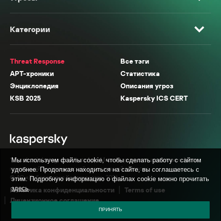
Категории
Threat Response
Все тэги
APT-хроники
Статистика
Энциклопедия
Описания угроз
KSB 2025
Kaspersky ICS CERT
* Facebook, Instagram, WhatsApp, Meta AI принадлежат компании Meta,
Мы используем файлы cookie, чтобы сделать работу с сайтом
признанной экстремистской организацией в России.
удобнее. Продолжая находиться на сайте, вы соглашаетесь с
© АО «Лаборатория Касперского», 2026.
этим. Подробную информацию о файлах cookie можно прочитать
здесь
.
Политика конфиденциальности
Terms of use
Лицензионное соглашение
ПРИНЯТЬ