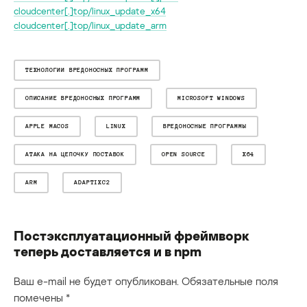
cloudcenter[.]top/linux_update_x64
cloudcenter[.]top/linux_update_arm
ТЕХНОЛОГИИ ВРЕДОНОСНЫХ ПРОГРАММ
ОПИСАНИЕ ВРЕДОНОСНЫХ ПРОГРАММ
MICROSOFT WINDOWS
APPLE MACOS
LINUX
ВРЕДОНОСНЫЕ ПРОГРАММЫ
АТАКА НА ЦЕПОЧКУ ПОСТАВОК
OPEN SOURCE
X64
ARM
ADAPTIXC2
Постэксплуатационный фреймворк
теперь доставляется и в npm
Ваш e-mail не будет опубликован.
Обязательные поля
помечены
*