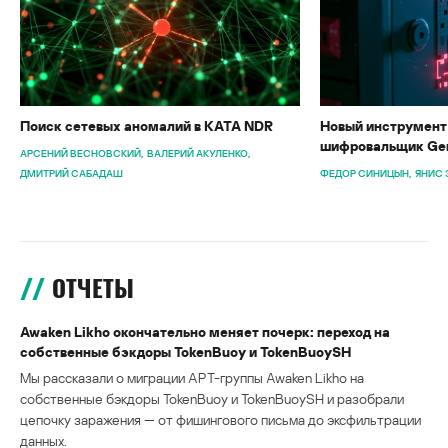
Поиск сетевых аномалий в KATA NDR
Новый инструмент 
шифровальщик Gen
АРСЕНИЙ ВЕСНОВСКИЙ
ВАЛЕРИЙ АКУЛЕНКО
ДМИТРИЙ САБАДАШ
ФЕДОР СИНИЦЫН
ЯНИС 
ОТЧЕТЫ
Awaken Likho окончательно меняет почерк: переход на
собственные бэкдоры TokenBuoy и TokenBuoySH
Мы рассказали о миграции APT-группы Awaken Likho на
собственные бэкдоры TokenBuoy и TokenBuoySH и разобрали
цепочку заражения — от фишингового письма до эксфильтрации
данных.