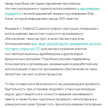
назад подобные методики заражения при помощи
постинсталляционного скрипта использовались
в нашумевшем
инциденте
с волной заражений червем под названием Shai-
Hulud, который инфицировал свыше 500 пакетов
.
Инцидент с AdaptixC2 демонстрирует растущую тенденцию к
использованию экосистем открытого программного
обеспечения, таких как npm, в качестве вектора атак.
Злоумышленники
все чаще эксплуатируют доверенную цепочку
поставок открытого ПО
для распространения агентов
постэксплуатационных фреймворков и других видов
вредоносных программ. Подобным угрозам подвержены
пользователи и организации, занимающиеся разработкой или
использующие открытое программное обеспечение из таких
экосистем, как npm, в своих продуктах.
Чтобы оставаться в безопасности, мы рекомендуем проявлять
бдительность при установке модулей с открытым исходным
кодом: удостоверяться в точности названия скачиваемого
пакета, а также более тщательно проверять непопулярные и
новые репозитории. Кроме того, при использовании популярных