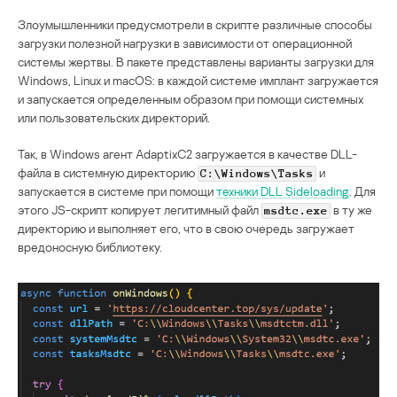
Злоумышленники предусмотрели в скрипте различные способы
загрузки полезной нагрузки в зависимости от операционной
системы жертвы. В пакете представлены варианты загрузки для
Windows, Linux и macOS: в каждой системе имплант загружается
и запускается определенным образом при помощи системных
или пользовательских директорий.
Так, в Windows агент AdaptixC2 загружается в качестве DLL-
файла в системную директорию
и
C:\Windows\Tasks
запускается в системе при помощи
техники DLL Sideloading
. Для
этого JS-скрипт копирует легитимный файл
в ту же
msdtc.exe
директорию и выполняет его, что в свою очередь загружает
вредоносную библиотеку.