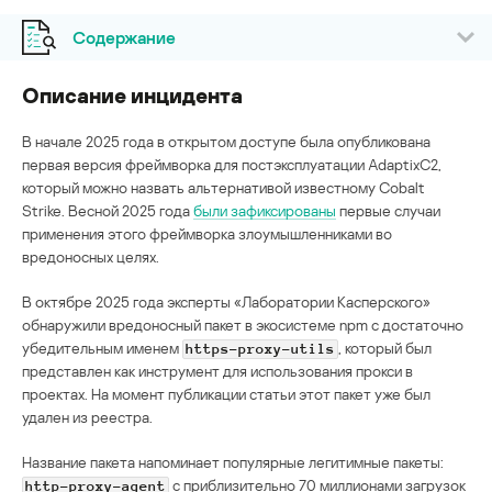
Содержание
Описание инцидента
В начале 2025 года в открытом доступе была опубликована
первая версия фреймворка для постэксплуатации AdaptixC2,
который можно назвать альтернативой известному Cobalt
Strike. Весной 2025 года
были зафиксированы
первые случаи
применения этого фреймворка злоумышленниками во
вредоносных целях.
В октябре 2025 года эксперты «Лаборатории Касперского»
обнаружили вредоносный пакет в экосистеме npm с достаточно
убедительным именем
, который был
https-proxy-utils
представлен как инструмент для использования прокси в
проектах. На момент публикации статьи этот пакет уже был
удален из реестра.
Название пакета напоминает популярные легитимные пакеты:
с приблизительно 70 миллионами загрузок
http-proxy-agent